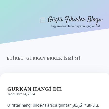
Güçlü Fikirler Blogu
menüyü
aç
Sağlam önerilerle hayatını güçlendir!
Anasayfa
Gizlilik Politikası
Yasal Uyarı
ETIKET:
GURKAN ERKEK ISMI MI
Hakkımızda
GURKAN HANGI DIL
Tarih: Ekim 14, 2024
Giriftar hangi dilde? Farsça giriftār گرفتار “tutkulu,