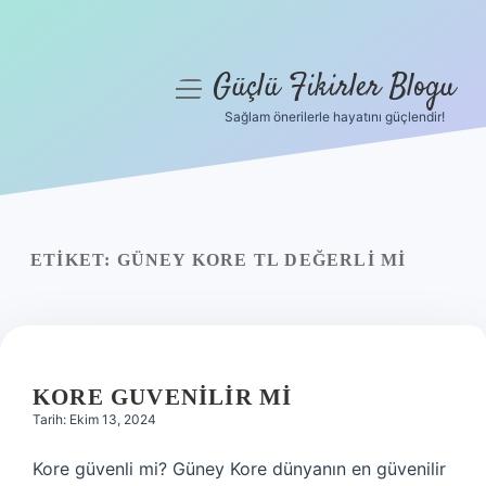
Güçlü Fikirler Blogu
menüyü
aç
Sağlam önerilerle hayatını güçlendir!
Anasayfa
Gizlilik Politikası
Yasal Uyarı
ETIKET:
GÜNEY KORE TL DEĞERLI MI
Hakkımızda
KORE GUVENILIR MI
Tarih: Ekim 13, 2024
Kore güvenli mi? Güney Kore dünyanın en güvenilir