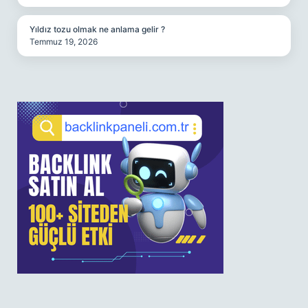
Yıldız tozu olmak ne anlama gelir ?
Temmuz 19, 2026