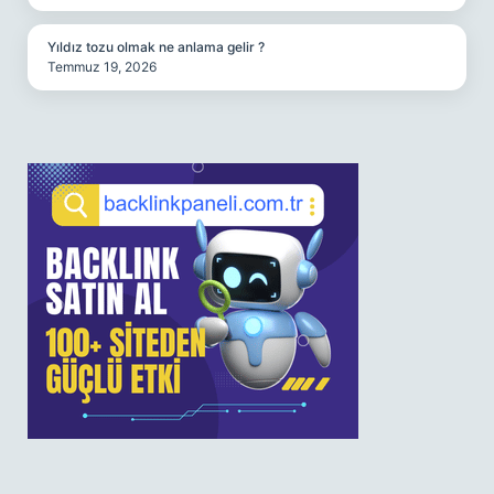
Yıldız tozu olmak ne anlama gelir ?
Temmuz 19, 2026