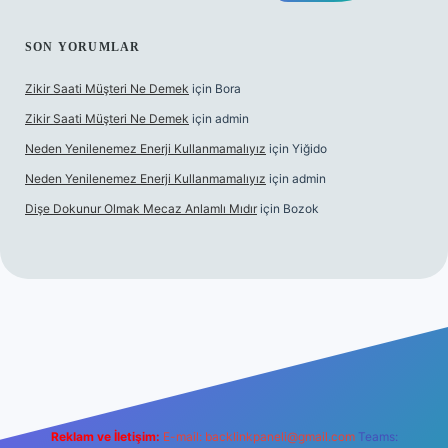
SON YORUMLAR
Zikir Saati Müşteri Ne Demek
için
Bora
Zikir Saati Müşteri Ne Demek
için
admin
Neden Yenilenemez Enerji Kullanmamalıyız
için
Yiğido
Neden Yenilenemez Enerji Kullanmamalıyız
için
admin
Dişe Dokunur Olmak Mecaz Anlamlı Mıdır
için
Bozok
his sitesi
Reklam ve İletişim:
E-mail:
backlinkpaneli@gmail.com
Teams: