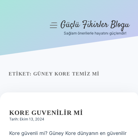
Güçlü Fikirler Blogu
menüyü
aç
Sağlam önerilerle hayatını güçlendir!
Anasayfa
Gizlilik Politikası
Yasal Uyarı
ETIKET:
GÜNEY KORE TEMIZ MI
Hakkımızda
KORE GUVENILIR MI
Tarih: Ekim 13, 2024
Kore güvenli mi? Güney Kore dünyanın en güvenilir