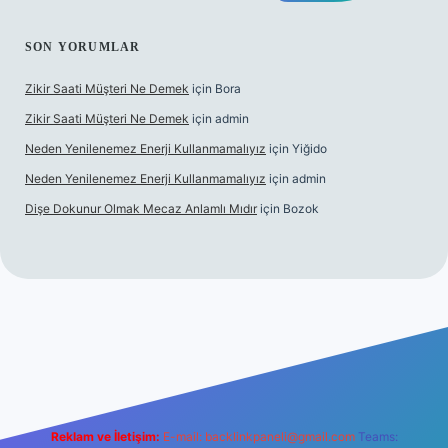
SON YORUMLAR
Zikir Saati Müşteri Ne Demek
için
Bora
Zikir Saati Müşteri Ne Demek
için
admin
Neden Yenilenemez Enerji Kullanmamalıyız
için
Yiğido
Neden Yenilenemez Enerji Kullanmamalıyız
için
admin
Dişe Dokunur Olmak Mecaz Anlamlı Mıdır
için
Bozok
bahis sitesi
Reklam ve İletişim:
E-mail:
backlinkpaneli@gmail.com
Teams: