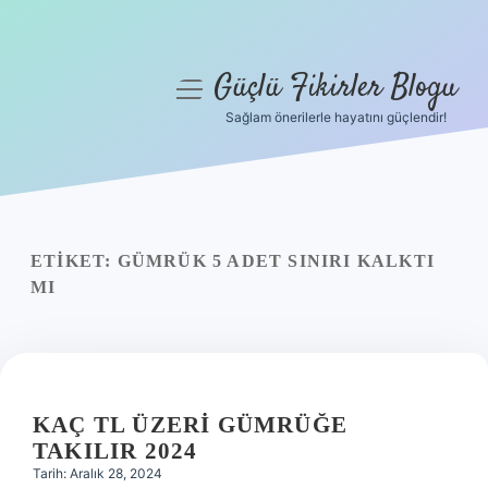
Güçlü Fikirler Blogu
menüyü
aç
Sağlam önerilerle hayatını güçlendir!
Anasayfa
Gizlilik Politikası
Yasal Uyarı
ETIKET:
GÜMRÜK 5 ADET SINIRI KALKTI
MI
Hakkımızda
KAÇ TL ÜZERI GÜMRÜĞE
TAKILIR 2024
Tarih: Aralık 28, 2024