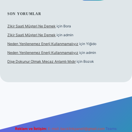
SON YORUMLAR
Zikir Saati Müşteri Ne Demek
için
Bora
Zikir Saati Müşteri Ne Demek
için
admin
Neden Yenilenemez Enerji Kullanmamalıyız
için
Yiğido
Neden Yenilenemez Enerji Kullanmamalıyız
için
admin
Dişe Dokunur Olmak Mecaz Anlamlı Mıdır
için
Bozok
his sitesi
Reklam ve İletişim:
E-mail:
backlinkpaneli@gmail.com
Teams: