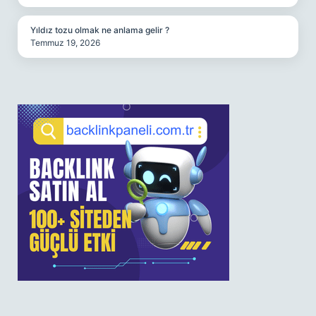
Yıldız tozu olmak ne anlama gelir ?
Temmuz 19, 2026