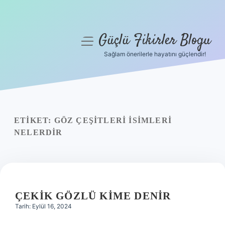
Güçlü Fikirler Blogu
menüyü
aç
Sağlam önerilerle hayatını güçlendir!
Anasayfa
Gizlilik Politikası
Yasal Uyarı
ETIKET:
GÖZ ÇEŞITLERI ISIMLERI
NELERDIR
Hakkımızda
ÇEKIK GÖZLÜ KIME DENIR
Tarih: Eylül 16, 2024