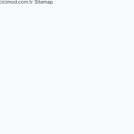
/cicimod.com.tr
Sitemap