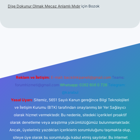
Dişe Dokunur Olmak Mecaz Anlamlı Mıdır
için
Bozok
his sitesi
Reklam ve İletişim:
E-mail:
backlinkpaneli@gmail.com
Teams:
forumhizmeti@gmail.com
Whatsapp: 0262 606 0 726
Telegram:
@karabul
Yasal Uyarı:
Sitemiz, 5651 Sayılı Kanun gereğince Bilgi Teknolojileri
ve İletişim Kurumu (BTK) tarafından onaylanmış bir Yer Sağlayıcı
olarak hizmet vermektedir. Bu nedenle, sitedeki içerikleri proaktif
olarak denetleme veya araştırma yükümlülüğümüz bulunmamaktadır.
Ancak, üyelerimiz yazdıkları içeriklerin sorumluluğunu taşımakta olup,
siteye üye olarak bu sorumluluğu kabul etmiş sayılırlar. Bu internet