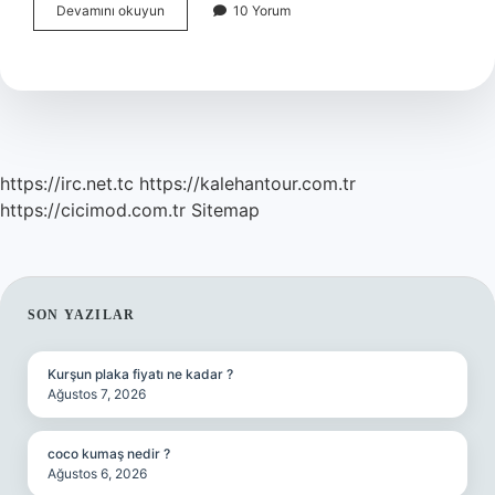
Batıcılık
Devamını okuyun
10 Yorum
Nedir
Örnek
https://irc.net.tc
https://kalehantour.com.tr
https://cicimod.com.tr
Sitemap
SIDEBAR
SON YAZILAR
Kurşun plaka fiyatı ne kadar ?
Ağustos 7, 2026
coco kumaş nedir ?
Ağustos 6, 2026