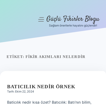
Güçlü Fikirler Blogu
menüyü
aç
Sağlam önerilerle hayatını güçlendir!
Anasayfa
Gizlilik Politikası
Yasal Uyarı
ETIKET:
FIKIR AKIMLARI NELERDIR
Hakkımızda
BATICILIK NEDIR ÖRNEK
Tarih: Ekim 22, 2024
Baticılık nedir kısa özet? Batıcılık: Batı’nın bilim,