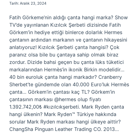
Tarih: Aralık 23, 2024
Fatih Görkeme’nin aldığı çanta hangi marka? Show
TV’de yayınlanan Kızılcık Şerbeti dizisinde Fatih
Görkem’in hediye ettiği binlerce dolarlık Hermes
çantanın ardından markanın ve çantanın hikayesini
anlatıyoruz! Kızılcık Şerbeti çanta hangisi? Çok
paranız olsa bile bu çantaya sahip olmak biraz
zordur. Dizide bahsi geçen bu çanta lüks tüketici
markalarından Hermès’in ikonik Birkin modelidir…
40 bin euroluk çanta hangi markadır? Cranberry
Sherbet’te gündemde olan 40.000 Euro’luk Hermès
çanta… Görkem’in çantası kaç TL? Görkem’in
çantasının markası @hermes olup fiyatı
1.392.742,00₺ #kızılcıkşerbeti. Mark Ryden çanta
hangi ülkenin? Mark Ryden™ Türkiye hakkında
sorular Mark Ryden markası hangi ülkeye aittir?
ChangSha Pinguan Leather Trading CO. 2013…