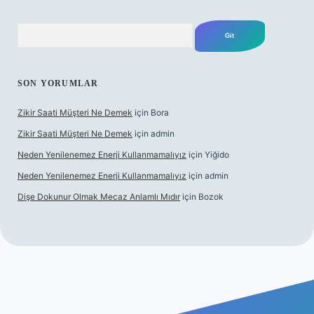
Arama
SON YORUMLAR
Zikir Saati Müşteri Ne Demek
için
Bora
Zikir Saati Müşteri Ne Demek
için
admin
Neden Yenilenemez Enerji Kullanmamalıyız
için
Yiğido
Neden Yenilenemez Enerji Kullanmamalıyız
için
admin
Dişe Dokunur Olmak Mecaz Anlamlı Mıdır
için
Bozok
s sitesi