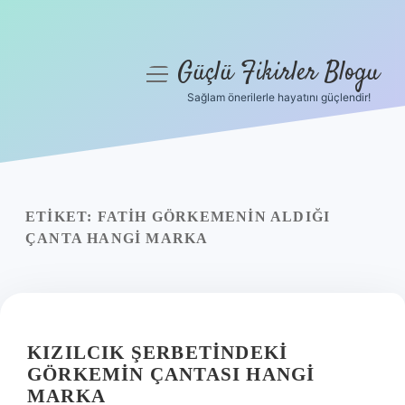
Güçlü Fikirler Blogu
menüyü
aç
Sağlam önerilerle hayatını güçlendir!
Anasayfa
Gizlilik Politikası
Yasal Uyarı
ETIKET:
FATIH GÖRKEMENIN ALDIĞI
ÇANTA HANGI MARKA
Hakkımızda
KIZILCIK ŞERBETINDEKI
GÖRKEMIN ÇANTASI HANGI
MARKA