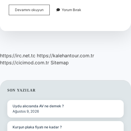
Kızılcık
Devamını okuyun
Yorum Bırak
Şerbetindeki
Görkemin
Çantası
Hangi
Marka
https://irc.net.tc
https://kalehantour.com.tr
https://cicimod.com.tr
Sitemap
SIDEBAR
SON YAZILAR
Uydu alıcısında AV ne demek ?
Ağustos 9, 2026
Kurşun plaka fiyatı ne kadar ?