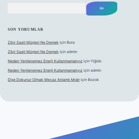
Arama
SON YORUMLAR
Zikir Saati Müşteri Ne Demek
için
Bora
Zikir Saati Müşteri Ne Demek
için
admin
Neden Yenilenemez Enerji Kullanmamalıyız
için
Yiğido
Neden Yenilenemez Enerji Kullanmamalıyız
için
admin
Dişe Dokunur Olmak Mecaz Anlamlı Mıdır
için
Bozok
 bahis sitesi