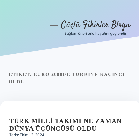
Güçlü Fikirler Blogu
menüyü
aç
Sağlam önerilerle hayatını güçlendir!
Anasayfa
Gizlilik Politikası
Yasal Uyarı
ETIKET:
EURO 2008DE TÜRKIYE KAÇINCI
OLDU
Hakkımızda
TÜRK MILLI TAKIMI NE ZAMAN
DÜNYA ÜÇÜNCÜSÜ OLDU
Tarih: Ekim 12, 2024