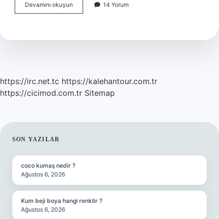
Türk
Devamını okuyun
14 Yorum
Milli
Takımı
Ne
Zaman
Dünya
Üçüncüsü
Oldu
https://irc.net.tc
https://kalehantour.com.tr
https://cicimod.com.tr
Sitemap
SIDEBAR
SON YAZILAR
coco kumaş nedir ?
Ağustos 6, 2026
Kum beji boya hangi renktir ?
Ağustos 6, 2026