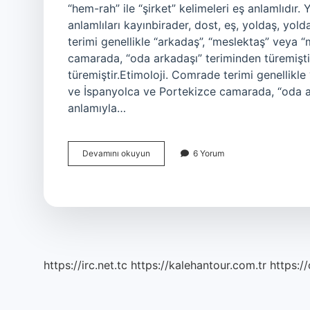
“hem-rah” ile “şirket” kelimeleri eş anlamlıdır.
anlamlıları kayınbirader, dost, eş, yoldaş, yol
terimi genellikle “arkadaş”, “meslektaş” veya 
camarada, “oda arkadaşı” teriminden türemişti
türemiştir.Etimoloji. Comrade terimi genellikle
ve İspanyolca ve Portekizce camarada, “oda ar
anlamıyla…
Canıma
Devamını okuyun
6 Yorum
Yoldaş
Ne
Demek
https://irc.net.tc
https://kalehantour.com.tr
https:/