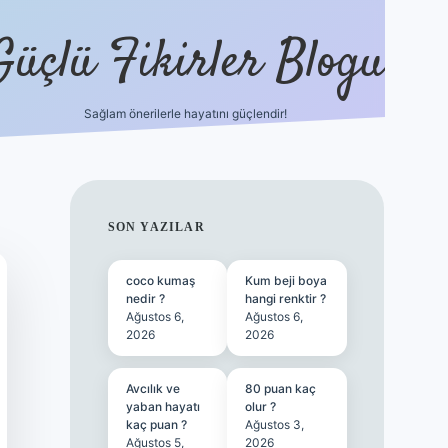
Güçlü Fikirler Blogu
Sağlam önerilerle hayatını güçlendir!
ilbet bahis sitesi
SIDEBAR
SON YAZILAR
coco kumaş
Kum beji boya
nedir ?
hangi renktir ?
Ağustos 6,
Ağustos 6,
2026
2026
Avcılık ve
80 puan kaç
yaban hayatı
olur ?
kaç puan ?
Ağustos 3,
Ağustos 5,
2026