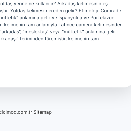
 Yoldaş yerine ne kullanılır? Arkadaş kelimesinin eş
daştır. Yoldaş kelimesi nereden gelir? Etimoloji. Comrade
“müttefik” anlamına gelir ve İspanyolca ve Portekizce
r, kelimenin tam anlamıyla Latince camera kelimesinden
 “arkadaş”, “meslektaş” veya “müttefik” anlamına gelir
kadaşı” teriminden türemiştir, kelimenin tam
/cicimod.com.tr
Sitemap