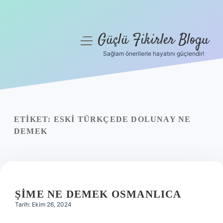
Güçlü Fikirler Blogu
menüyü
aç
Sağlam önerilerle hayatını güçlendir!
Anasayfa
Gizlilik Politikası
Yasal Uyarı
ETIKET:
ESKI TÜRKÇEDE DOLUNAY NE
DEMEK
Hakkımızda
ŞIME NE DEMEK OSMANLICA
Tarih: Ekim 26, 2024