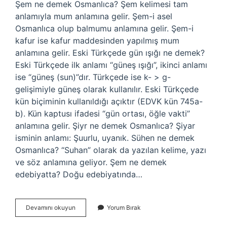
Şem ne demek Osmanlıca? Şem kelimesi tam
anlamıyla mum anlamına gelir. Şem-i asel
Osmanlıca olup balmumu anlamına gelir. Şem-i
kafur ise kafur maddesinden yapılmış mum
anlamına gelir. Eski Türkçede gün ışığı ne demek?
Eski Türkçede ilk anlamı “güneş ışığı”, ikinci anlamı
ise “güneş (sun)”dır. Türkçede ise k- > g-
gelişimiyle güneş olarak kullanılır. Eski Türkçede
kün biçiminin kullanıldığı açıktır (EDVK kün 745a-
b). Kün kaptusı ifadesi “gün ortası, öğle vakti”
anlamına gelir. Şiyr ne demek Osmanlıca? Şiyar
isminin anlamı: Şuurlu, uyanık. Sühen ne demek
Osmanlıca? “Suhan” olarak da yazılan kelime, yazı
ve söz anlamına geliyor. Şem ne demek
edebiyatta? Doğu edebiyatında…
Şime
Devamını okuyun
Yorum Bırak
Ne
Demek