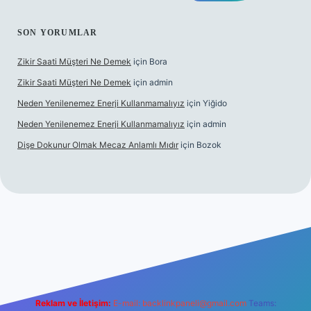
SON YORUMLAR
Zikir Saati Müşteri Ne Demek
için
Bora
Zikir Saati Müşteri Ne Demek
için
admin
Neden Yenilenemez Enerji Kullanmamalıyız
için
Yiğido
Neden Yenilenemez Enerji Kullanmamalıyız
için
admin
Dişe Dokunur Olmak Mecaz Anlamlı Mıdır
için
Bozok
his sitesi
Reklam ve İletişim:
E-mail:
backlinkpaneli@gmail.com
Teams: