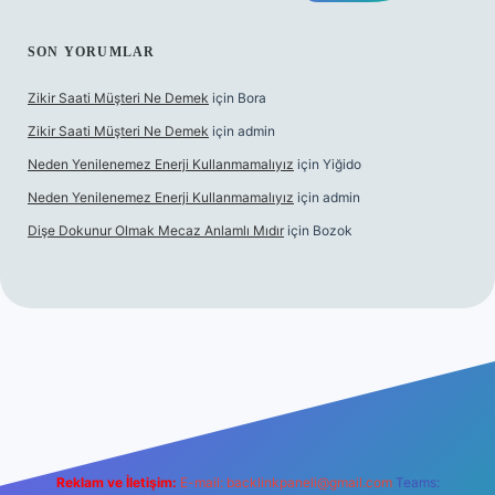
SON YORUMLAR
Zikir Saati Müşteri Ne Demek
için
Bora
Zikir Saati Müşteri Ne Demek
için
admin
Neden Yenilenemez Enerji Kullanmamalıyız
için
Yiğido
Neden Yenilenemez Enerji Kullanmamalıyız
için
admin
Dişe Dokunur Olmak Mecaz Anlamlı Mıdır
için
Bozok
his sitesi
Reklam ve İletişim:
E-mail:
backlinkpaneli@gmail.com
Teams: