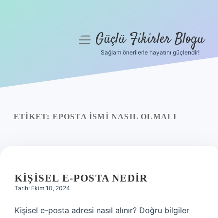
Güçlü Fikirler Blogu
menüyü
aç
Sağlam önerilerle hayatını güçlendir!
Anasayfa
Gizlilik Politikası
Yasal Uyarı
ETIKET:
EPOSTA ISMI NASIL OLMALI
Hakkımızda
KIŞISEL E-POSTA NEDIR
Tarih: Ekim 10, 2024
Kişisel e-posta adresi nasıl alınır? Doğru bilgiler