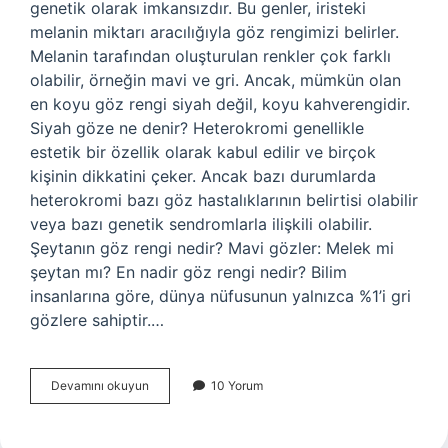
genetik olarak imkansızdır. Bu genler, iristeki
melanin miktarı aracılığıyla göz rengimizi belirler.
Melanin tarafından oluşturulan renkler çok farklı
olabilir, örneğin mavi ve gri. Ancak, mümkün olan
en koyu göz rengi siyah değil, koyu kahverengidir.
Siyah göze ne denir? Heterokromi genellikle
estetik bir özellik olarak kabul edilir ve birçok
kişinin dikkatini çeker. Ancak bazı durumlarda
heterokromi bazı göz hastalıklarının belirtisi olabilir
veya bazı genetik sendromlarla ilişkili olabilir.
Şeytanın göz rengi nedir? Mavi gözler: Melek mi
şeytan mı? En nadir göz rengi nedir? Bilim
insanlarına göre, dünya nüfusunun yalnızca %1’i gri
gözlere sahiptir.…
Siyah
Devamını okuyun
10 Yorum
Göz
Rengi
Nedir