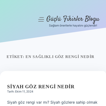
Güçlü Fikirler Blogu
menüyü
aç
Sağlam önerilerle hayatını güçlendir!
Anasayfa
Gizlilik Politikası
Yasal Uyarı
ETIKET:
EN SAĞLIKLI GÖZ RENGI NEDIR
Hakkımızda
SIYAH GÖZ RENGI NEDIR
Tarih: Ekim 11, 2024
Siyah göz rengi var mı? Siyah gözlere sahip olmak