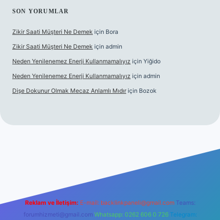
SON YORUMLAR
Zikir Saati Müşteri Ne Demek
için
Bora
Zikir Saati Müşteri Ne Demek
için
admin
Neden Yenilenemez Enerji Kullanmamalıyız
için
Yiğido
Neden Yenilenemez Enerji Kullanmamalıyız
için
admin
Dişe Dokunur Olmak Mecaz Anlamlı Mıdır
için
Bozok
his sitesi
Reklam ve İletişim:
E-mail:
backlinkpaneli@gmail.com
Teams:
forumhizmeti@gmail.com
Whatsapp: 0262 606 0 726
Telegram: