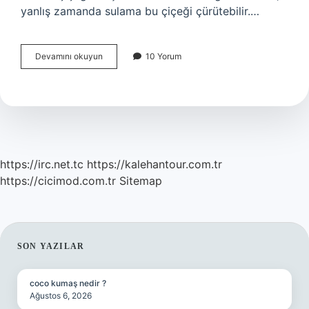
yanlış zamanda sulama bu çiçeği çürütebilir.…
Evde
Devamını okuyun
10 Yorum
Yetiştirilen
Saksı
Çiçekleri
Nelerdir
https://irc.net.tc
https://kalehantour.com.tr
https://cicimod.com.tr
Sitemap
SIDEBAR
SON YAZILAR
coco kumaş nedir ?
Ağustos 6, 2026