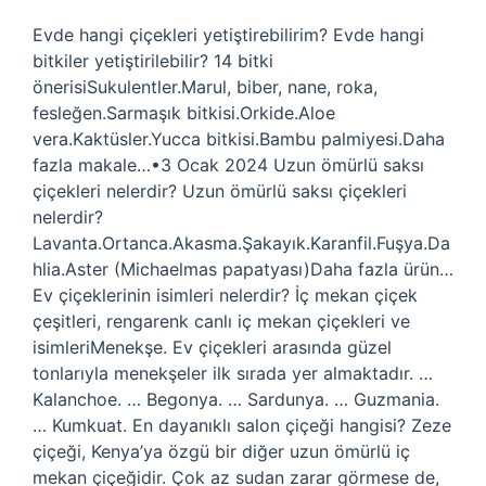
Evde hangi çiçekleri yetiştirebilirim? Evde hangi
bitkiler yetiştirilebilir? 14 bitki
önerisiSukulentler.Marul, biber, nane, roka,
fesleğen.Sarmaşık bitkisi.Orkide.Aloe
vera.Kaktüsler.Yucca bitkisi.Bambu palmiyesi.Daha
fazla makale…•3 Ocak 2024 Uzun ömürlü saksı
çiçekleri nelerdir? Uzun ömürlü saksı çiçekleri
nelerdir?
Lavanta.Ortanca.Akasma.Şakayık.Karanfil.Fuşya.Da
hlia.Aster (Michaelmas papatyası)Daha fazla ürün…
Ev çiçeklerinin isimleri nelerdir? İç mekan çiçek
çeşitleri, rengarenk canlı iç mekan çiçekleri ve
isimleriMenekşe. Ev çiçekleri arasında güzel
tonlarıyla menekşeler ilk sırada yer almaktadır. …
Kalanchoe. … Begonya. … Sardunya. … Guzmania.
… Kumkuat. En dayanıklı salon çiçeği hangisi? Zeze
çiçeği, Kenya’ya özgü bir diğer uzun ömürlü iç
mekan çiçeğidir. Çok az sudan zarar görmese de,