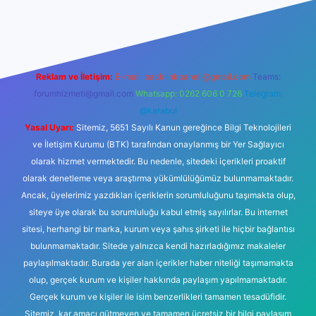
s sitesi
Reklam ve İletişim:
E-mail:
backlinkpaneli@gmail.com
Teams:
forumhizmeti@gmail.com
Whatsapp: 0262 606 0 726
Telegram:
@karabul
Yasal Uyarı:
Sitemiz, 5651 Sayılı Kanun gereğince Bilgi Teknolojileri
ve İletişim Kurumu (BTK) tarafından onaylanmış bir Yer Sağlayıcı
olarak hizmet vermektedir. Bu nedenle, sitedeki içerikleri proaktif
olarak denetleme veya araştırma yükümlülüğümüz bulunmamaktadır.
Ancak, üyelerimiz yazdıkları içeriklerin sorumluluğunu taşımakta olup,
siteye üye olarak bu sorumluluğu kabul etmiş sayılırlar. Bu internet
sitesi, herhangi bir marka, kurum veya şahıs şirketi ile hiçbir bağlantısı
bulunmamaktadır. Sitede yalnızca kendi hazırladığımız makaleler
paylaşılmaktadır. Burada yer alan içerikler haber niteliği taşımamakta
olup, gerçek kurum ve kişiler hakkında paylaşım yapılmamaktadır.
Gerçek kurum ve kişiler ile isim benzerlikleri tamamen tesadüfidir.
Sitemiz, kar amacı gütmeyen ve tamamen ücretsiz bir bilgi paylaşım