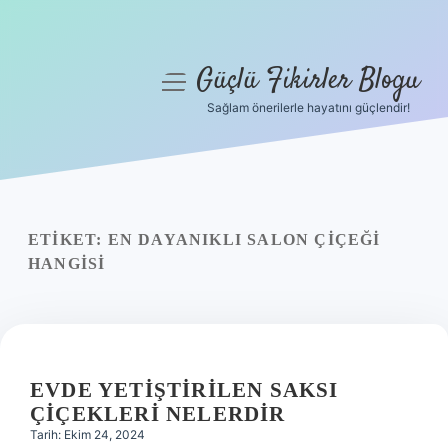
Güçlü Fikirler Blogu
menüyü
aç
Sağlam önerilerle hayatını güçlendir!
Anasayfa
Gizlilik Politikası
Yasal Uyarı
ETIKET:
EN DAYANIKLI SALON ÇIÇEĞI
HANGISI
Hakkımızda
EVDE YETIŞTIRILEN SAKSI
ÇIÇEKLERI NELERDIR
Tarih: Ekim 24, 2024