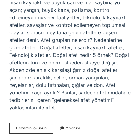
İnsan kaynaklı ve büyük can ve mal kaybına yol
açan; yangın, büyük kaza, patlama, kontrol
edilemeyen nükleer faaliyetler, teknolojik kaynaklı
afetler, savaşlar ve kontrol edilemeyen toplumsal
olaylar sonucu meydana gelen afetlere beşeri
afetler denir. Afet grupları nelerdir? Nedenlerine
göre afetler: Doğal afetler, İnsan kaynaklı afetler,
Teknolojik afetler. Doğal afet nedir 5 örnek? Doğal
afetlerin türü ve önemi ülkeden ülkeye değişir.
Akdeniz’de en sık karşılaştığımız doğal afetler
şunlardır: kuraklık, seller, orman yangınları,
heyelanlar, dolu fırtınaları, çığlar ve don. Afet
yönetimi kaça ayrılır? Bunlar, sadece afet müdahale
tedbirlerini içeren “geleneksel afet yönetimi”
yaklaşımları ile afet…
Afet
Devamını okuyun
2 Yorum
Çeşitleri
Nelerdir