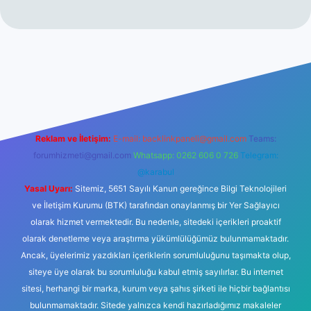
s sitesi
Reklam ve İletişim:
E-mail:
backlinkpaneli@gmail.com
Teams:
forumhizmeti@gmail.com
Whatsapp: 0262 606 0 726
Telegram:
@karabul
Yasal Uyarı:
Sitemiz, 5651 Sayılı Kanun gereğince Bilgi Teknolojileri
ve İletişim Kurumu (BTK) tarafından onaylanmış bir Yer Sağlayıcı
olarak hizmet vermektedir. Bu nedenle, sitedeki içerikleri proaktif
olarak denetleme veya araştırma yükümlülüğümüz bulunmamaktadır.
Ancak, üyelerimiz yazdıkları içeriklerin sorumluluğunu taşımakta olup,
siteye üye olarak bu sorumluluğu kabul etmiş sayılırlar. Bu internet
sitesi, herhangi bir marka, kurum veya şahıs şirketi ile hiçbir bağlantısı
bulunmamaktadır. Sitede yalnızca kendi hazırladığımız makaleler