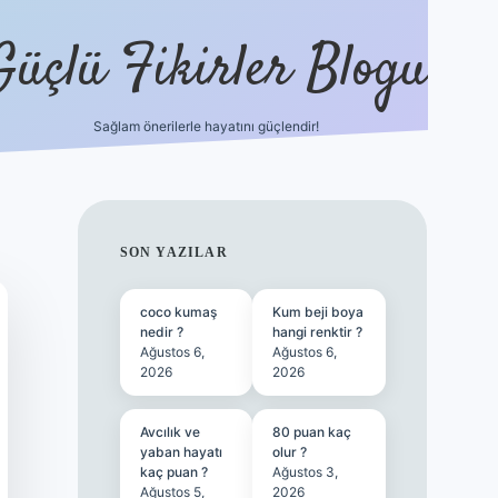
Güçlü Fikirler Blogu
Sağlam önerilerle hayatını güçlendir!
ilbet bahis sites
SIDEBAR
SON YAZILAR
coco kumaş
Kum beji boya
nedir ?
hangi renktir ?
Ağustos 6,
Ağustos 6,
2026
2026
Avcılık ve
80 puan kaç
yaban hayatı
olur ?
kaç puan ?
Ağustos 3,
Ağustos 5,
2026