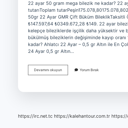
22 ayar 50 gram mega bilezik ne kadar? 22 a
tutarıToplam tutarPeşin175.078,80175.078,8029
50gr 22 Ayar GMR Çift Büküm BileklikTaksitl
₺147.597,64 ₺0349.672,28 ₺149. 22 ayar bilezi
kelepçe bileziklerde işçilik daha yüksektir ve
bükülmüş bileziklerin değişiminde kayıp oranı 
kadar? Ahlatcı 22 Ayar – 0,5 gr Altın ile En Çok
24 Ayar 0,5 gr Altın…
50
Devamını okuyun
Yorum Bırak
Gram
22
Ayar
Bilezik
Fiyatı
Ne
Kadar
https://irc.net.tc
https://kalehantour.com.tr
https:/