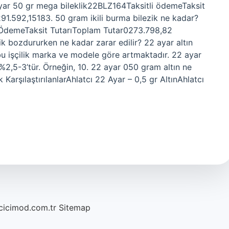
yar 50 gr mega bileklik22BLZ164Taksitli ödemeTaksit
1.592,15183. 50 gram ikili burma bilezik ne kadar?
i ÖdemeTaksit TutarıToplam Tutar0273.798,82
k bozdururken ne kadar zarar edilir? 22 ayar altın
 bu işçilik marka ve modele göre artmaktadır. 22 ayar
%2,5-3’tür. Örneğin, 10. 22 ayar 050 gram altın ne
 KarşılaştırılanlarAhlatcı 22 Ayar – 0,5 gr AltınAhlatcı
/cicimod.com.tr
Sitemap