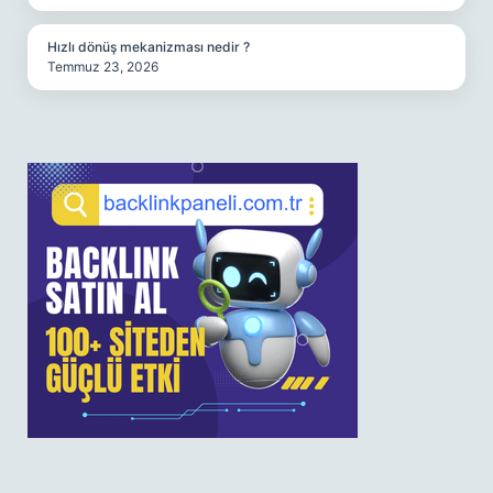
Hızlı dönüş mekanizması nedir ?
Temmuz 23, 2026