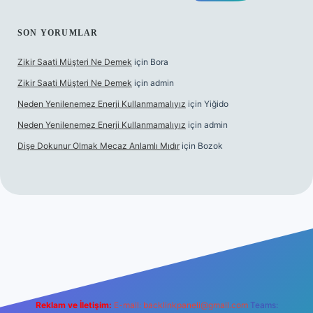
SON YORUMLAR
Zikir Saati Müşteri Ne Demek
için
Bora
Zikir Saati Müşteri Ne Demek
için
admin
Neden Yenilenemez Enerji Kullanmamalıyız
için
Yiğido
Neden Yenilenemez Enerji Kullanmamalıyız
için
admin
Dişe Dokunur Olmak Mecaz Anlamlı Mıdır
için
Bozok
his sitesi
Reklam ve İletişim:
E-mail:
backlinkpaneli@gmail.com
Teams: