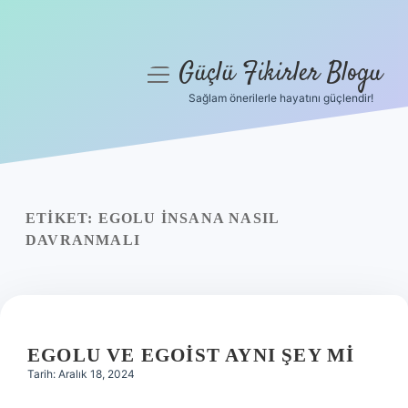
Güçlü Fikirler Blogu
menüyü
aç
Sağlam önerilerle hayatını güçlendir!
Anasayfa
Gizlilik Politikası
Yasal Uyarı
ETIKET:
EGOLU INSANA NASIL
DAVRANMALI
Hakkımızda
EGOLU VE EGOIST AYNI ŞEY MI
Tarih: Aralık 18, 2024