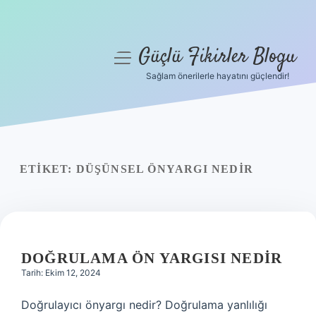
Güçlü Fikirler Blogu
menüyü
aç
Sağlam önerilerle hayatını güçlendir!
Anasayfa
Gizlilik Politikası
Yasal Uyarı
ETIKET:
DÜŞÜNSEL ÖNYARGI NEDIR
Hakkımızda
DOĞRULAMA ÖN YARGISI NEDIR
Tarih: Ekim 12, 2024
Doğrulayıcı önyargı nedir? Doğrulama yanlılığı