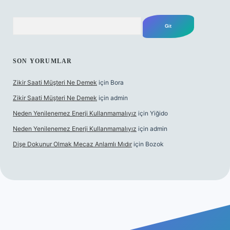
Arama
SON YORUMLAR
Zikir Saati Müşteri Ne Demek
için
Bora
Zikir Saati Müşteri Ne Demek
için
admin
Neden Yenilenemez Enerji Kullanmamalıyız
için
Yiğido
Neden Yenilenemez Enerji Kullanmamalıyız
için
admin
Dişe Dokunur Olmak Mecaz Anlamlı Mıdır
için
Bozok
s sitesi