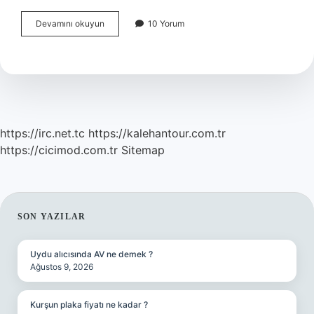
Doğrulama
Devamını okuyun
10 Yorum
Ön
Yargısı
Nedir
https://irc.net.tc
https://kalehantour.com.tr
https://cicimod.com.tr
Sitemap
SIDEBAR
SON YAZILAR
Uydu alıcısında AV ne demek ?
Ağustos 9, 2026
Kurşun plaka fiyatı ne kadar ?