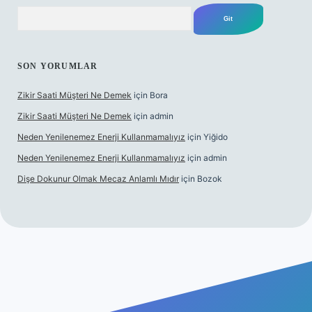
Arama
SON YORUMLAR
Zikir Saati Müşteri Ne Demek
için
Bora
Zikir Saati Müşteri Ne Demek
için
admin
Neden Yenilenemez Enerji Kullanmamalıyız
için
Yiğido
Neden Yenilenemez Enerji Kullanmamalıyız
için
admin
Dişe Dokunur Olmak Mecaz Anlamlı Mıdır
için
Bozok
s sitesi