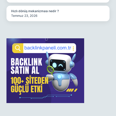
Hızlı dönüş mekanizması nedir ?
Temmuz 23, 2026