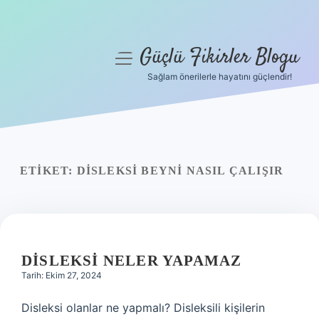
Güçlü Fikirler Blogu
menüyü
aç
Sağlam önerilerle hayatını güçlendir!
Anasayfa
Gizlilik Politikası
Yasal Uyarı
ETIKET:
DISLEKSI BEYNI NASIL ÇALIŞIR
Hakkımızda
DISLEKSI NELER YAPAMAZ
Tarih: Ekim 27, 2024
Disleksi olanlar ne yapmalı? Disleksili kişilerin