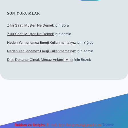
SON YORUMLAR
Zikir Saati Müşteri Ne Demek
için
Bora
Zikir Saati Müşteri Ne Demek
için
admin
Neden Yenilenemez Enerji Kullanmamalıyız
için
Yiğido
Neden Yenilenemez Enerji Kullanmamalıyız
için
admin
Dişe Dokunur Olmak Mecaz Anlamlı Mıdır
için
Bozok
his sitesi
Reklam ve İletişim:
E-mail:
backlinkpaneli@gmail.com
Teams: