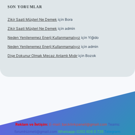
SON YORUMLAR
Zikir Saati Müşteri Ne Demek
için
Bora
Zikir Saati Müşteri Ne Demek
için
admin
Neden Yenilenemez Enerji Kullanmamalıyız
için
Yiğido
Neden Yenilenemez Enerji Kullanmamalıyız
için
admin
Dişe Dokunur Olmak Mecaz Anlamlı Mıdır
için
Bozok
his sitesi
Reklam ve İletişim:
E-mail:
backlinkpaneli@gmail.com
Teams:
forumhizmeti@gmail.com
Whatsapp: 0262 606 0 726
Telegram: