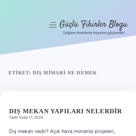
Güçlü Fikirler Blogu
menüyü
aç
Sağlam önerilerle hayatını güçlendir!
Anasayfa
Gizlilik Politikası
Yasal Uyarı
ETIKET:
DIŞ MIMARI NE DEMEK
Hakkımızda
DIŞ MEKAN YAPILARI NELERDIR
Tarih: Eylül 17, 2024
Dış mekan nedir? Açık hava mimarisi projeleri,