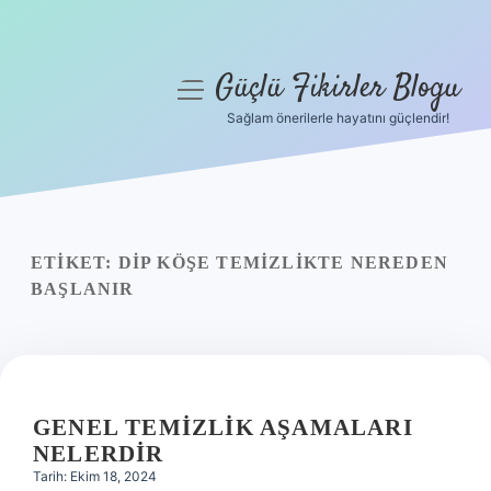
Güçlü Fikirler Blogu
menüyü
aç
Sağlam önerilerle hayatını güçlendir!
Anasayfa
Gizlilik Politikası
Yasal Uyarı
ETIKET:
DIP KÖŞE TEMIZLIKTE NEREDEN
BAŞLANIR
Hakkımızda
GENEL TEMIZLIK AŞAMALARI
NELERDIR
Tarih: Ekim 18, 2024