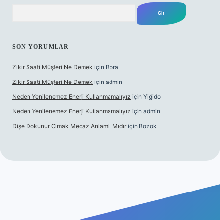
Arama
SON YORUMLAR
Zikir Saati Müşteri Ne Demek
için
Bora
Zikir Saati Müşteri Ne Demek
için
admin
Neden Yenilenemez Enerji Kullanmamalıyız
için
Yiğido
Neden Yenilenemez Enerji Kullanmamalıyız
için
admin
Dişe Dokunur Olmak Mecaz Anlamlı Mıdır
için
Bozok
is sitesi