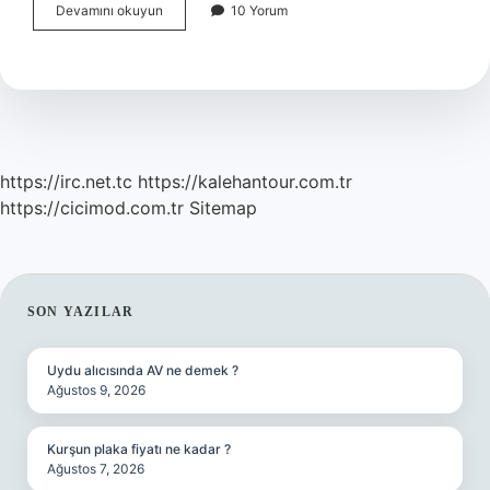
Genel
Devamını okuyun
10 Yorum
Temizlik
Aşamaları
Nelerdir
https://irc.net.tc
https://kalehantour.com.tr
https://cicimod.com.tr
Sitemap
SIDEBAR
SON YAZILAR
Uydu alıcısında AV ne demek ?
Ağustos 9, 2026
Kurşun plaka fiyatı ne kadar ?
Ağustos 7, 2026