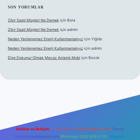
SON YORUMLAR
Zikir Saati Müşteri Ne Demek
için
Bora
Zikir Saati Müşteri Ne Demek
için
admin
Neden Yenilenemez Enerji Kullanmamalıyız
için
Yiğido
Neden Yenilenemez Enerji Kullanmamalıyız
için
admin
Dişe Dokunur Olmak Mecaz Anlamlı Mıdır
için
Bozok
his sitesi
Reklam ve İletişim:
E-mail:
backlinkpaneli@gmail.com
Teams:
forumhizmeti@gmail.com
Whatsapp: 0262 606 0 726
Telegram: