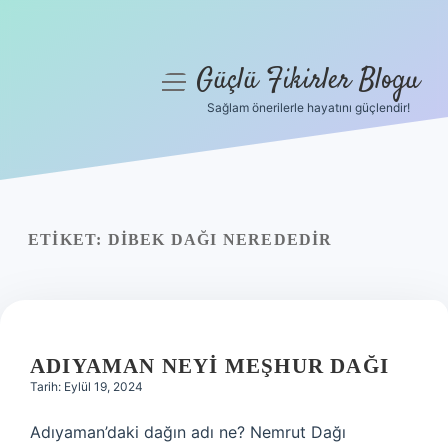
Güçlü Fikirler Blogu
menüyü
aç
Sağlam önerilerle hayatını güçlendir!
Anasayfa
Gizlilik Politikası
Yasal Uyarı
ETIKET:
DIBEK DAĞI NEREDEDIR
Hakkımızda
ADIYAMAN NEYI MEŞHUR DAĞI
Tarih: Eylül 19, 2024
Adıyaman’daki dağın adı ne? Nemrut Dağı