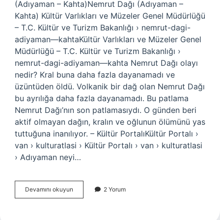
(Adıyaman – Kahta)Nemrut Dağı (Adıyaman –
Kahta) Kültür Varlıkları ve Müzeler Genel Müdürlüğü
– T.C. Kültür ve Turizm Bakanlığı › nemrut-dagi-
adiyaman—kahtaKültür Varlıkları ve Müzeler Genel
Müdürlüğü – T.C. Kültür ve Turizm Bakanlığı ›
nemrut-dagi-adiyaman—kahta Nemrut Dağı olayı
nedir? Kral buna daha fazla dayanamadı ve
üzüntüden öldü. Volkanik bir dağ olan Nemrut Dağı
bu ayrılığa daha fazla dayanamadı. Bu patlama
Nemrut Dağı’nın son patlamasıydı. O günden beri
aktif olmayan dağın, kralın ve oğlunun ölümünü yas
tuttuğuna inanılıyor. – Kültür PortalıKültür Portalı ›
van › kulturatlasi › Kültür Portalı › van › kulturatlasi
› Adıyaman neyi…
Adıyaman
Devamını okuyun
2 Yorum
Neyi
Meşhur
Dağı