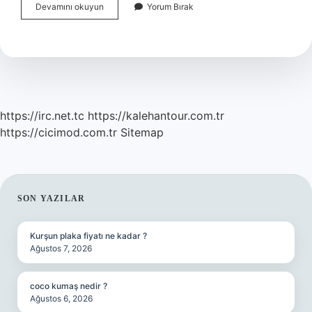
Bir
Devamını okuyun
Yorum Bırak
Değişkenli
Polinom
Kavramı
Nedir
https://irc.net.tc
https://kalehantour.com.tr
https://cicimod.com.tr
Sitemap
SIDEBAR
SON YAZILAR
Kurşun plaka fiyatı ne kadar ?
Ağustos 7, 2026
coco kumaş nedir ?
Ağustos 6, 2026