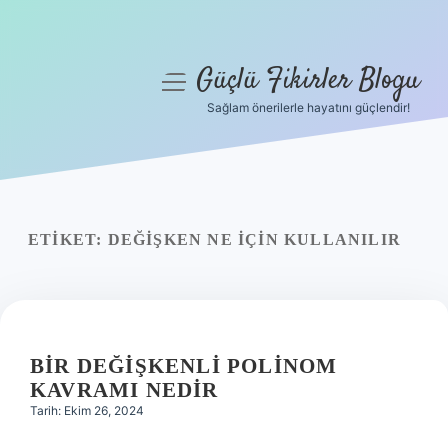
Güçlü Fikirler Blogu
menüyü
aç
Sağlam önerilerle hayatını güçlendir!
Anasayfa
Gizlilik Politikası
Yasal Uyarı
ETIKET:
DEĞIŞKEN NE IÇIN KULLANILIR
Hakkımızda
BIR DEĞIŞKENLI POLINOM
KAVRAMI NEDIR
Tarih: Ekim 26, 2024