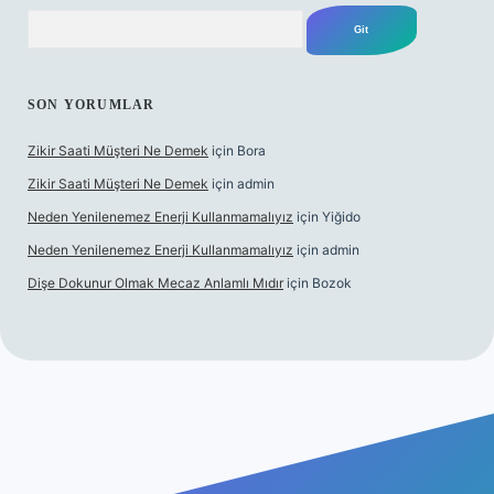
Arama
SON YORUMLAR
Zikir Saati Müşteri Ne Demek
için
Bora
Zikir Saati Müşteri Ne Demek
için
admin
Neden Yenilenemez Enerji Kullanmamalıyız
için
Yiğido
Neden Yenilenemez Enerji Kullanmamalıyız
için
admin
Dişe Dokunur Olmak Mecaz Anlamlı Mıdır
için
Bozok
s sitesi