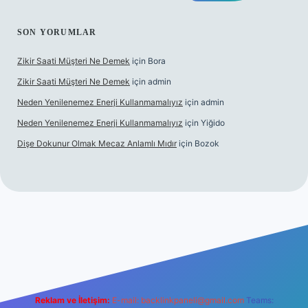
SON YORUMLAR
Zikir Saati Müşteri Ne Demek
için
Bora
Zikir Saati Müşteri Ne Demek
için
admin
Neden Yenilenemez Enerji Kullanmamalıyız
için
admin
Neden Yenilenemez Enerji Kullanmamalıyız
için
Yiğido
Dişe Dokunur Olmak Mecaz Anlamlı Mıdır
için
Bozok
si
Reklam ve İletişim:
E-mail:
backlinkpaneli@gmail.com
Teams: