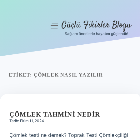
Güçlü Fikirler Blogu
menüyü
aç
Sağlam önerilerle hayatını güçlendir!
Anasayfa
Gizlilik Politikası
Yasal Uyarı
ETIKET:
ÇÖMLEK NASIL YAZILIR
Hakkımızda
ÇÖMLEK TAHMINI NEDIR
Tarih: Ekim 11, 2024
Çömlek testi ne demek? Toprak Testi Çömlekçiliği