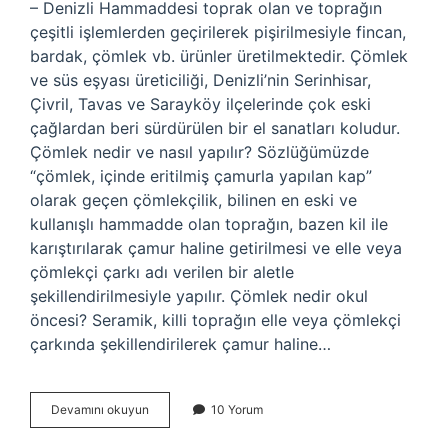
– Denizli Hammaddesi toprak olan ve toprağın
çeşitli işlemlerden geçirilerek pişirilmesiyle fincan,
bardak, çömlek vb. ürünler üretilmektedir. Çömlek
ve süs eşyası üreticiliği, Denizli’nin Serinhisar,
Çivril, Tavas ve Sarayköy ilçelerinde çok eski
çağlardan beri sürdürülen bir el sanatları koludur.
Çömlek nedir ve nasıl yapılır? Sözlüğümüzde
“çömlek, içinde eritilmiş çamurla yapılan kap”
olarak geçen çömlekçilik, bilinen en eski ve
kullanışlı hammadde olan toprağın, bazen kil ile
karıştırılarak çamur haline getirilmesi ve elle veya
çömlekçi çarkı adı verilen bir aletle
şekillendirilmesiyle yapılır. Çömlek nedir okul
öncesi? Seramik, killi toprağın elle veya çömlekçi
çarkında şekillendirilerek çamur haline…
Çömlek
Devamını okuyun
10 Yorum
Tahmini
Nedir