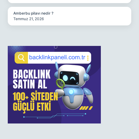
Amberbu pilavı nedir ?
Temmuz 21, 2026