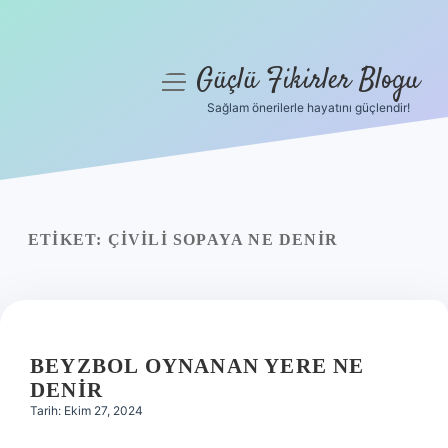
Güçlü Fikirler Blogu
menüyü
aç
Sağlam önerilerle hayatını güçlendir!
Anasayfa
Gizlilik Politikası
Yasal Uyarı
ETIKET:
ÇIVILI SOPAYA NE DENIR
Hakkımızda
BEYZBOL OYNANAN YERE NE
DENIR
Tarih: Ekim 27, 2024