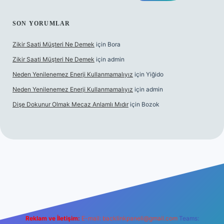
SON YORUMLAR
Zikir Saati Müşteri Ne Demek
için
Bora
Zikir Saati Müşteri Ne Demek
için
admin
Neden Yenilenemez Enerji Kullanmamalıyız
için
Yiğido
Neden Yenilenemez Enerji Kullanmamalıyız
için
admin
Dişe Dokunur Olmak Mecaz Anlamlı Mıdır
için
Bozok
his sitesi
Reklam ve İletişim:
E-mail:
backlinkpaneli@gmail.com
Teams: