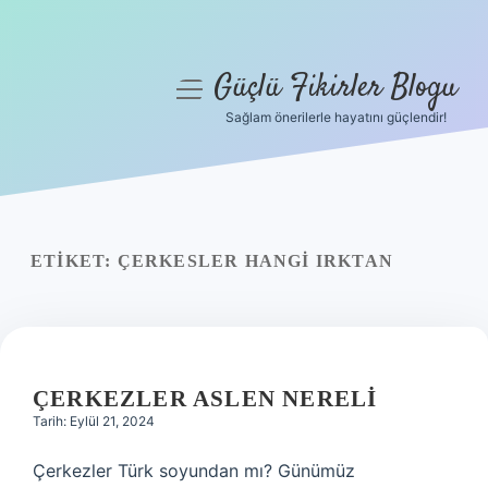
Güçlü Fikirler Blogu
menüyü
aç
Sağlam önerilerle hayatını güçlendir!
Anasayfa
Gizlilik Politikası
Yasal Uyarı
ETIKET:
ÇERKESLER HANGI IRKTAN
Hakkımızda
ÇERKEZLER ASLEN NERELI
Tarih: Eylül 21, 2024
Çerkezler Türk soyundan mı? Günümüz