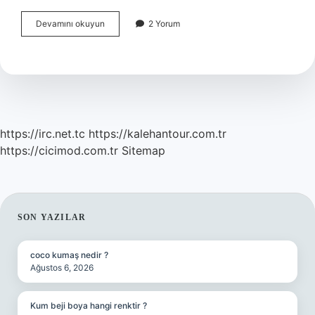
Çerkezler
Devamını okuyun
2 Yorum
Aslen
Nereli
https://irc.net.tc
https://kalehantour.com.tr
https://cicimod.com.tr
Sitemap
SIDEBAR
SON YAZILAR
coco kumaş nedir ?
Ağustos 6, 2026
Kum beji boya hangi renktir ?