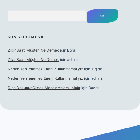
Arama
SON YORUMLAR
Zikir Saati Müşteri Ne Demek
için
Bora
Zikir Saati Müşteri Ne Demek
için
admin
Neden Yenilenemez Enerji Kullanmamalıyız
için
Yiğido
Neden Yenilenemez Enerji Kullanmamalıyız
için
admin
Dişe Dokunur Olmak Mecaz Anlamlı Mıdır
için
Bozok
s sitesi