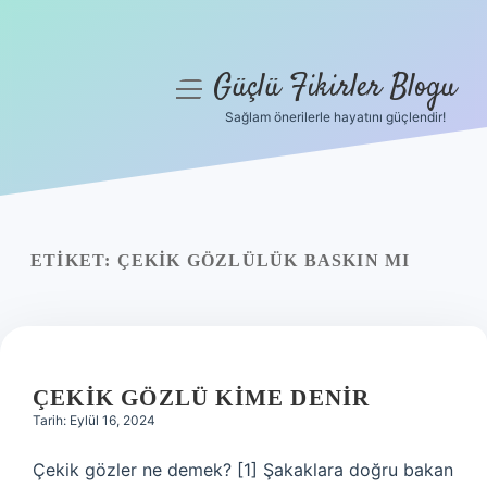
Güçlü Fikirler Blogu
menüyü
aç
Sağlam önerilerle hayatını güçlendir!
Anasayfa
Gizlilik Politikası
Yasal Uyarı
ETIKET:
ÇEKIK GÖZLÜLÜK BASKIN MI
Hakkımızda
ÇEKIK GÖZLÜ KIME DENIR
Tarih: Eylül 16, 2024
Çekik gözler ne demek? [1] Şakaklara doğru bakan