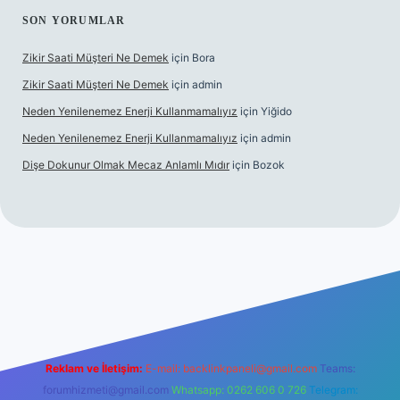
SON YORUMLAR
Zikir Saati Müşteri Ne Demek
için
Bora
Zikir Saati Müşteri Ne Demek
için
admin
Neden Yenilenemez Enerji Kullanmamalıyız
için
Yiğido
Neden Yenilenemez Enerji Kullanmamalıyız
için
admin
Dişe Dokunur Olmak Mecaz Anlamlı Mıdır
için
Bozok
ahis sitesi
Reklam ve İletişim:
E-mail:
backlinkpaneli@gmail.com
Teams:
forumhizmeti@gmail.com
Whatsapp: 0262 606 0 726
Telegram: