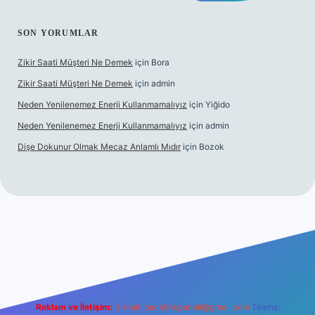
SON YORUMLAR
Zikir Saati Müşteri Ne Demek
için
Bora
Zikir Saati Müşteri Ne Demek
için
admin
Neden Yenilenemez Enerji Kullanmamalıyız
için
Yiğido
Neden Yenilenemez Enerji Kullanmamalıyız
için
admin
Dişe Dokunur Olmak Mecaz Anlamlı Mıdır
için
Bozok
his sitesi
Reklam ve İletişim:
E-mail:
backlinkpaneli@gmail.com
Teams: