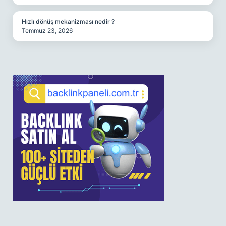
Hızlı dönüş mekanizması nedir ?
Temmuz 23, 2026