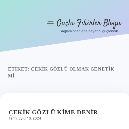
Güçlü Fikirler Blogu
menüyü
aç
Sağlam önerilerle hayatını güçlendir!
Anasayfa
Gizlilik Politikası
Yasal Uyarı
ETIKET:
ÇEKIK GÖZLÜ OLMAK GENETIK
MI
Hakkımızda
ÇEKIK GÖZLÜ KIME DENIR
Tarih: Eylül 16, 2024