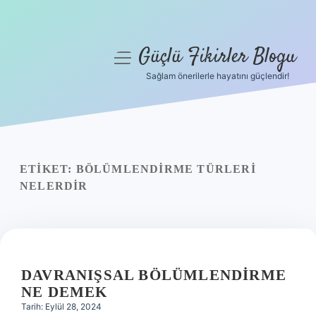
Güçlü Fikirler Blogu
menüyü
aç
Sağlam önerilerle hayatını güçlendir!
Anasayfa
Gizlilik Politikası
Yasal Uyarı
ETIKET:
BÖLÜMLENDIRME TÜRLERI
NELERDIR
Hakkımızda
DAVRANIŞSAL BÖLÜMLENDIRME
NE DEMEK
Tarih: Eylül 28, 2024