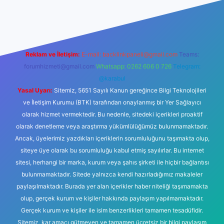
s sitesi
Reklam ve İletişim:
E-mail:
backlinkpaneli@gmail.com
Teams:
forumhizmeti@gmail.com
Whatsapp: 0262 606 0 726
Telegram:
@karabul
Yasal Uyarı:
Sitemiz, 5651 Sayılı Kanun gereğince Bilgi Teknolojileri
ve İletişim Kurumu (BTK) tarafından onaylanmış bir Yer Sağlayıcı
olarak hizmet vermektedir. Bu nedenle, sitedeki içerikleri proaktif
olarak denetleme veya araştırma yükümlülüğümüz bulunmamaktadır.
Ancak, üyelerimiz yazdıkları içeriklerin sorumluluğunu taşımakta olup,
siteye üye olarak bu sorumluluğu kabul etmiş sayılırlar. Bu internet
sitesi, herhangi bir marka, kurum veya şahıs şirketi ile hiçbir bağlantısı
bulunmamaktadır. Sitede yalnızca kendi hazırladığımız makaleler
paylaşılmaktadır. Burada yer alan içerikler haber niteliği taşımamakta
olup, gerçek kurum ve kişiler hakkında paylaşım yapılmamaktadır.
Gerçek kurum ve kişiler ile isim benzerlikleri tamamen tesadüfidir.
Sitemiz, kar amacı gütmeyen ve tamamen ücretsiz bir bilgi paylaşım