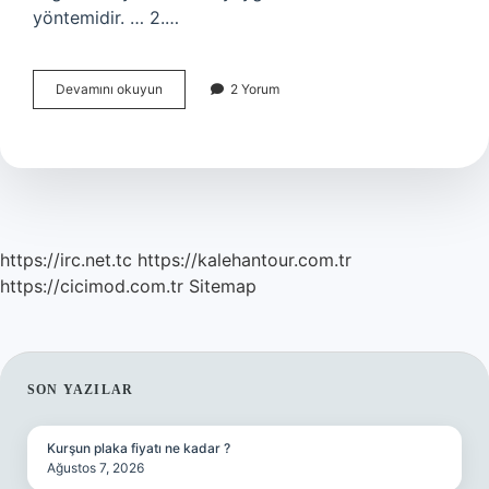
yöntemidir. … 2.…
Davranışsal
Devamını okuyun
2 Yorum
Bölümlendirme
Ne
Demek
https://irc.net.tc
https://kalehantour.com.tr
https://cicimod.com.tr
Sitemap
SIDEBAR
SON YAZILAR
Kurşun plaka fiyatı ne kadar ?
Ağustos 7, 2026