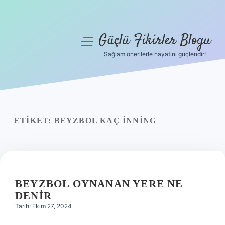
Güçlü Fikirler Blogu
menüyü
aç
Sağlam önerilerle hayatını güçlendir!
Anasayfa
Gizlilik Politikası
Yasal Uyarı
ETIKET:
BEYZBOL KAÇ INNING
Hakkımızda
BEYZBOL OYNANAN YERE NE
DENIR
Tarih: Ekim 27, 2024