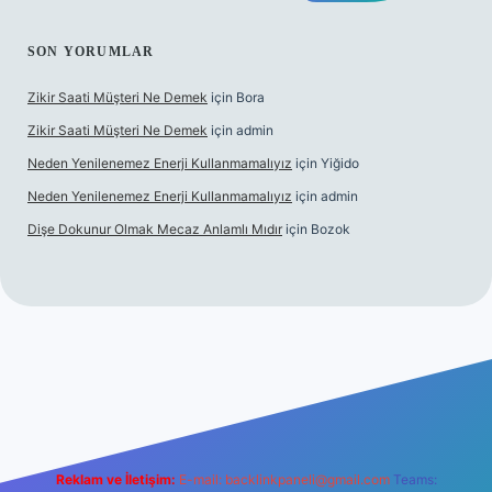
SON YORUMLAR
Zikir Saati Müşteri Ne Demek
için
Bora
Zikir Saati Müşteri Ne Demek
için
admin
Neden Yenilenemez Enerji Kullanmamalıyız
için
Yiğido
Neden Yenilenemez Enerji Kullanmamalıyız
için
admin
Dişe Dokunur Olmak Mecaz Anlamlı Mıdır
için
Bozok
his sitesi
Reklam ve İletişim:
E-mail:
backlinkpaneli@gmail.com
Teams: