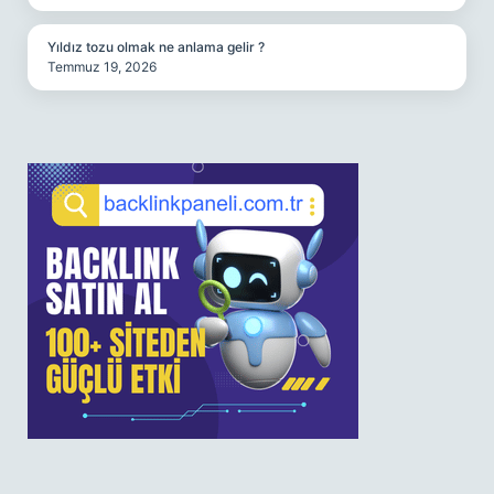
Yıldız tozu olmak ne anlama gelir ?
Temmuz 19, 2026