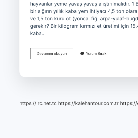
hayvanlar yeme yavaş yavaş alıştırılmalıdır. 
bir sığırın yıllık kaba yem ihtiyacı 4,5 ton olar
ve 1,5 ton kuru ot (yonca, fiğ, arpa-yulaf-buğd
gerekir? Bir kilogram kırmızı et üretimi için 1
kaba…
Besi
Devamını okuyun
Yorum Bırak
Danası
Ne
Kadar
Yem
Yer
https://irc.net.tc
https://kalehantour.com.tr
https:/