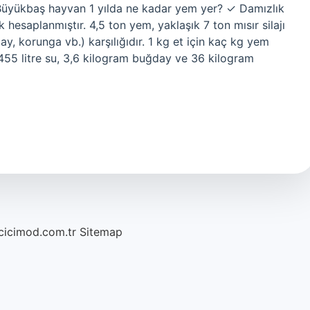
1 Büyükbaş hayvan 1 yılda ne kadar yem yer? ✓ Damızlık
ak hesaplanmıştır. 4,5 ton yem, yaklaşık 7 ton mısır silajı
ay, korunga vb.) karşılığıdır. 1 kg et için kaç kg yem
5.455 litre su, 3,6 kilogram buğday ve 36 kilogram
/cicimod.com.tr
Sitemap