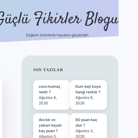
Güçlü Fikirler Blogu
Sağlam önerilerle hayatını güçlendir!
ilbet bahis sitesi
SIDEBAR
SON YAZILAR
coco kumaş
Kum beji boya
nedir ?
hangi renktir ?
Ağustos 6,
Ağustos 6,
2026
2026
Avcılık ve
80 puan kaç
yaban hayatı
olur ?
kaç puan ?
Ağustos 3,
Ağustos 5,
2026