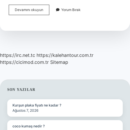
Aldehitler
Devamını okuyun
Yorum Bırak
Bromla
Katılma
Tepkimesi
Verir
Mi
https://irc.net.tc
https://kalehantour.com.tr
https://cicimod.com.tr
Sitemap
SIDEBAR
SON YAZILAR
Kurşun plaka fiyatı ne kadar ?
Ağustos 7, 2026
coco kumaş nedir ?