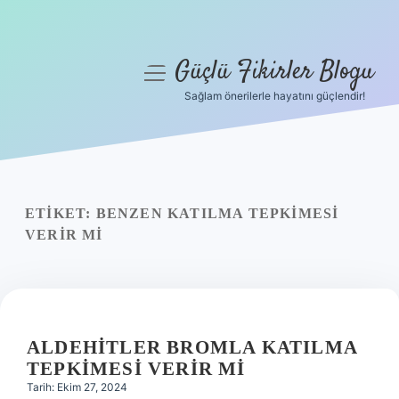
Güçlü Fikirler Blogu
menüyü
aç
Sağlam önerilerle hayatını güçlendir!
Anasayfa
Gizlilik Politikası
Yasal Uyarı
ETIKET:
BENZEN KATILMA TEPKIMESI
VERIR MI
Hakkımızda
ALDEHITLER BROMLA KATILMA
TEPKIMESI VERIR MI
Tarih: Ekim 27, 2024