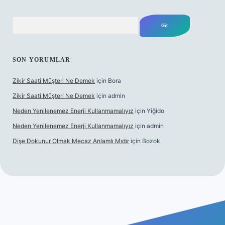
Arama
SON YORUMLAR
Zikir Saati Müşteri Ne Demek
için
Bora
Zikir Saati Müşteri Ne Demek
için
admin
Neden Yenilenemez Enerji Kullanmamalıyız
için
Yiğido
Neden Yenilenemez Enerji Kullanmamalıyız
için
admin
Dişe Dokunur Olmak Mecaz Anlamlı Mıdır
için
Bozok
is sitesi