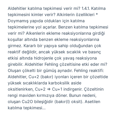
Aldehitler katılma tepkimesi verir mi? 1.4.1. Katılma
tepkimesini kimler verir? Alkinlerin özellikleri *
Doymamış yapıda oldukları için katılma
tepkimelerine yol açarlar. Benzen katılma tepkimesi
verir mi? Alkenlerin ekleme reaksiyonlarına girdiği
koşullar altında benzen ekleme reaksiyonlarına
girmez. Kararlı bir yapıya sahip olduğundan çok
reaktif değildir, ancak yüksek sıcaklık ve basınç
etkisi altında hidrojenle çok yavaş reaksiyona
girebilir. Aldehitler Fehling çözeltisine etki eder mi?
Oluşan çökelti bir gümüş aynadır. Fehling reaktifi:
Aldehitler, Cu+2 (bakır) iyonları içeren bir çözeltide
yüksek sıcaklıklarda karboksilik aside
oksitlenirken, Cu+2 => Cu+1 indirgenir. Çözeltinin
rengi maviden kırmızıya döner. Bunun nedeni,
oluşan Cu2O bileşiğidir (bakır(I) oksit). Asetilen
katılma tepkimesi…