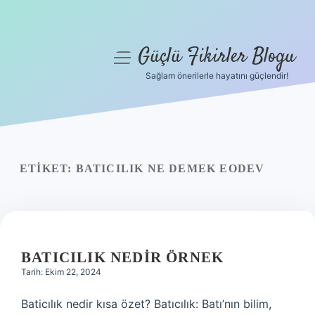
Güçlü Fikirler Blogu
menüyü
aç
Sağlam önerilerle hayatını güçlendir!
Anasayfa
Gizlilik Politikası
Yasal Uyarı
ETIKET:
BATICILIK NE DEMEK EODEV
Hakkımızda
BATICILIK NEDIR ÖRNEK
Tarih: Ekim 22, 2024
Baticılık nedir kısa özet? Batıcılık: Batı’nın bilim,