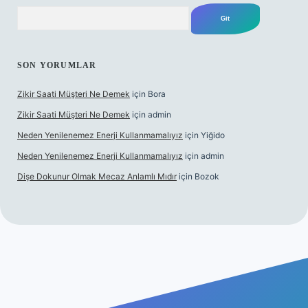
Arama
SON YORUMLAR
Zikir Saati Müşteri Ne Demek
için
Bora
Zikir Saati Müşteri Ne Demek
için
admin
Neden Yenilenemez Enerji Kullanmamalıyız
için
Yiğido
Neden Yenilenemez Enerji Kullanmamalıyız
için
admin
Dişe Dokunur Olmak Mecaz Anlamlı Mıdır
için
Bozok
is sitesi