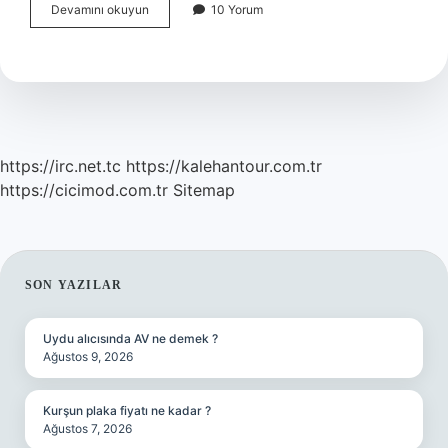
Batıcılık
Devamını okuyun
10 Yorum
Nedir
Örnek
https://irc.net.tc
https://kalehantour.com.tr
https://cicimod.com.tr
Sitemap
SIDEBAR
SON YAZILAR
Uydu alıcısında AV ne demek ?
Ağustos 9, 2026
Kurşun plaka fiyatı ne kadar ?
Ağustos 7, 2026