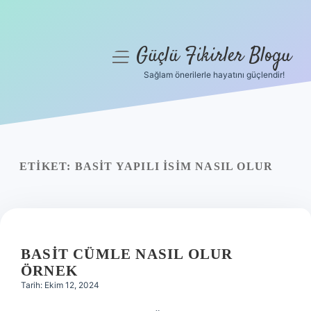
Güçlü Fikirler Blogu
menüyü
aç
Sağlam önerilerle hayatını güçlendir!
Anasayfa
Gizlilik Politikası
Yasal Uyarı
ETIKET:
BASIT YAPILI ISIM NASIL OLUR
Hakkımızda
BASIT CÜMLE NASIL OLUR
ÖRNEK
Tarih: Ekim 12, 2024