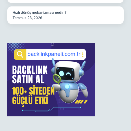
Hızlı dönüş mekanizması nedir ?
Temmuz 23, 2026