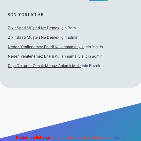
SON YORUMLAR
Zikir Saati Müşteri Ne Demek
için
Bora
Zikir Saati Müşteri Ne Demek
için
admin
Neden Yenilenemez Enerji Kullanmamalıyız
için
Yiğido
Neden Yenilenemez Enerji Kullanmamalıyız
için
admin
Dişe Dokunur Olmak Mecaz Anlamlı Mıdır
için
Bozok
si
Reklam ve İletişim:
E-mail:
backlinkpaneli@gmail.com
Teams: