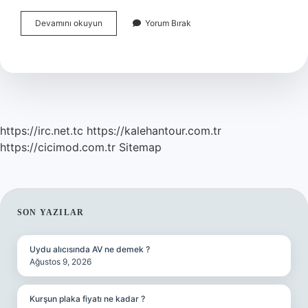
Gece
Devamını okuyun
Yorum Bırak
Yatarken
Bandaj
Takılır
Mı
https://irc.net.tc
https://kalehantour.com.tr
https://cicimod.com.tr
Sitemap
SIDEBAR
SON YAZILAR
Uydu alıcısında AV ne demek ?
Ağustos 9, 2026
Kurşun plaka fiyatı ne kadar ?