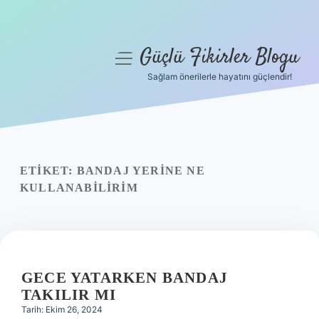
Güçlü Fikirler Blogu
menüyü
aç
Sağlam önerilerle hayatını güçlendir!
Anasayfa
Gizlilik Politikası
Yasal Uyarı
ETIKET:
BANDAJ YERINE NE
KULLANABILIRIM
Hakkımızda
GECE YATARKEN BANDAJ
TAKILIR MI
Tarih: Ekim 26, 2024