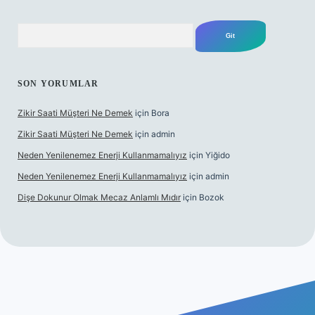
Arama
SON YORUMLAR
Zikir Saati Müşteri Ne Demek
için
Bora
Zikir Saati Müşteri Ne Demek
için
admin
Neden Yenilenemez Enerji Kullanmamalıyız
için
Yiğido
Neden Yenilenemez Enerji Kullanmamalıyız
için
admin
Dişe Dokunur Olmak Mecaz Anlamlı Mıdır
için
Bozok
s sitesi