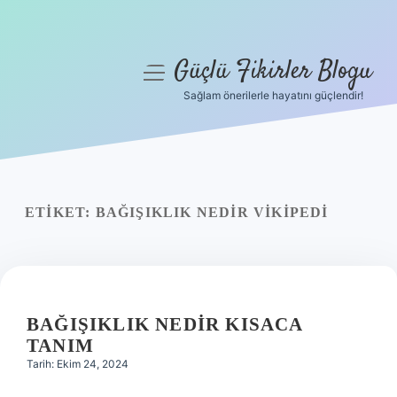
Güçlü Fikirler Blogu
menüyü
aç
Sağlam önerilerle hayatını güçlendir!
Anasayfa
Gizlilik Politikası
Yasal Uyarı
ETIKET:
BAĞIŞIKLIK NEDIR VIKIPEDI
Hakkımızda
BAĞIŞIKLIK NEDIR KISACA
TANIM
Tarih: Ekim 24, 2024