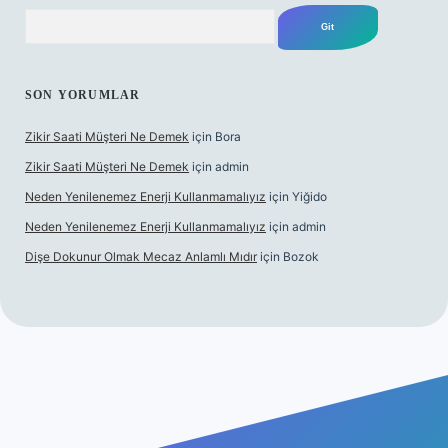
Arama
SON YORUMLAR
Zikir Saati Müşteri Ne Demek
için
Bora
Zikir Saati Müşteri Ne Demek
için
admin
Neden Yenilenemez Enerji Kullanmamalıyız
için
Yiğido
Neden Yenilenemez Enerji Kullanmamalıyız
için
admin
Dişe Dokunur Olmak Mecaz Anlamlı Mıdır
için
Bozok
is sitesi