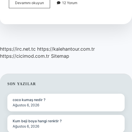
Bağışıklık
Devamını okuyun
12 Yorum
Nedir
Kısaca
Tanım
https://irc.net.tc
https://kalehantour.com.tr
https://cicimod.com.tr
Sitemap
SIDEBAR
SON YAZILAR
coco kumaş nedir ?
Ağustos 6, 2026
Kum beji boya hangi renktir ?
Ağustos 6, 2026