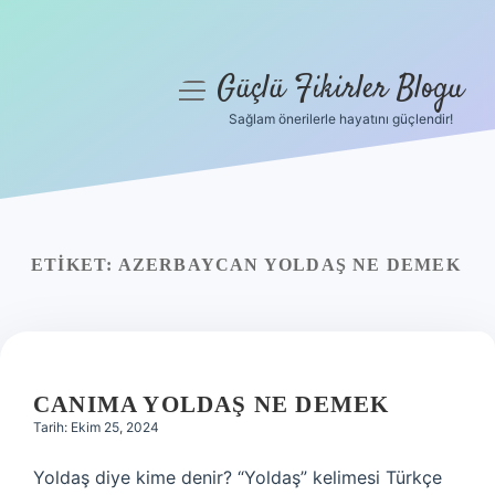
Güçlü Fikirler Blogu
menüyü
aç
Sağlam önerilerle hayatını güçlendir!
Anasayfa
Gizlilik Politikası
Yasal Uyarı
ETIKET:
AZERBAYCAN YOLDAŞ NE DEMEK
Hakkımızda
CANIMA YOLDAŞ NE DEMEK
Tarih: Ekim 25, 2024
Yoldaş diye kime denir? “Yoldaş” kelimesi Türkçe