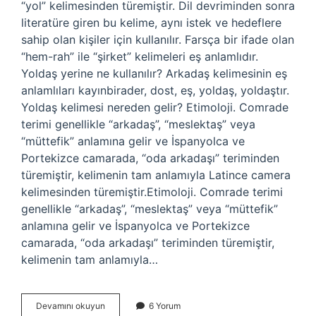
“yol” kelimesinden türemiştir. Dil devriminden sonra
literatüre giren bu kelime, aynı istek ve hedeflere
sahip olan kişiler için kullanılır. Farsça bir ifade olan
“hem-rah” ile “şirket” kelimeleri eş anlamlıdır.
Yoldaş yerine ne kullanılır? Arkadaş kelimesinin eş
anlamlıları kayınbirader, dost, eş, yoldaş, yoldaştır.
Yoldaş kelimesi nereden gelir? Etimoloji. Comrade
terimi genellikle “arkadaş”, “meslektaş” veya
“müttefik” anlamına gelir ve İspanyolca ve
Portekizce camarada, “oda arkadaşı” teriminden
türemiştir, kelimenin tam anlamıyla Latince camera
kelimesinden türemiştir.Etimoloji. Comrade terimi
genellikle “arkadaş”, “meslektaş” veya “müttefik”
anlamına gelir ve İspanyolca ve Portekizce
camarada, “oda arkadaşı” teriminden türemiştir,
kelimenin tam anlamıyla…
Canıma
Devamını okuyun
6 Yorum