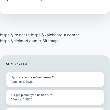
Yoldaş
Ne
Demek
https://irc.net.tc
https://kalehantour.com.tr
https://cicimod.com.tr
Sitemap
SIDEBAR
SON YAZILAR
Uydu alıcısında AV ne demek ?
Ağustos 9, 2026
Kurşun plaka fiyatı ne kadar ?
Ağustos 7, 2026