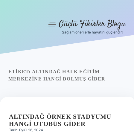
Güçlü Fikirler Blogu
menüyü
aç
Sağlam önerilerle hayatını güçlendir!
Anasayfa
Gizlilik Politikası
Yasal Uyarı
ETIKET:
ALTINDAĞ HALK EĞITIM
MERKEZINE HANGI DOLMUŞ GIDER
Hakkımızda
ALTINDAĞ ÖRNEK STADYUMU
HANGI OTOBÜS GIDER
Tarih: Eylül 26, 2024