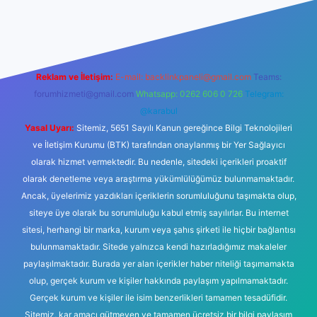
is sitesi
Reklam ve İletişim:
E-mail:
backlinkpaneli@gmail.com
Teams:
forumhizmeti@gmail.com
Whatsapp: 0262 606 0 726
Telegram:
@karabul
Yasal Uyarı:
Sitemiz, 5651 Sayılı Kanun gereğince Bilgi Teknolojileri
ve İletişim Kurumu (BTK) tarafından onaylanmış bir Yer Sağlayıcı
olarak hizmet vermektedir. Bu nedenle, sitedeki içerikleri proaktif
olarak denetleme veya araştırma yükümlülüğümüz bulunmamaktadır.
Ancak, üyelerimiz yazdıkları içeriklerin sorumluluğunu taşımakta olup,
siteye üye olarak bu sorumluluğu kabul etmiş sayılırlar. Bu internet
sitesi, herhangi bir marka, kurum veya şahıs şirketi ile hiçbir bağlantısı
bulunmamaktadır. Sitede yalnızca kendi hazırladığımız makaleler
paylaşılmaktadır. Burada yer alan içerikler haber niteliği taşımamakta
olup, gerçek kurum ve kişiler hakkında paylaşım yapılmamaktadır.
Gerçek kurum ve kişiler ile isim benzerlikleri tamamen tesadüfidir.
Sitemiz, kar amacı gütmeyen ve tamamen ücretsiz bir bilgi paylaşım