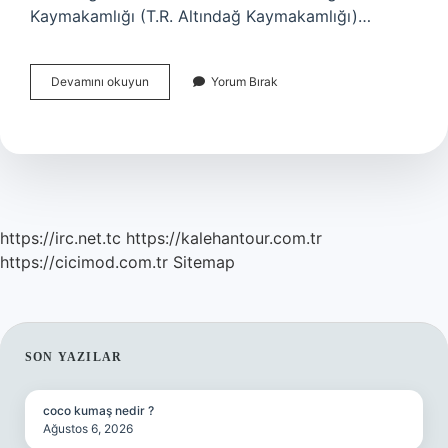
Kaymakamlığı (T.R. Altındağ Kaymakamlığı)…
Altındağ
Devamını okuyun
Yorum Bırak
Örnek
Stadyumu
Hangi
Otobüs
Gider
https://irc.net.tc
https://kalehantour.com.tr
https://cicimod.com.tr
Sitemap
SIDEBAR
SON YAZILAR
coco kumaş nedir ?
Ağustos 6, 2026