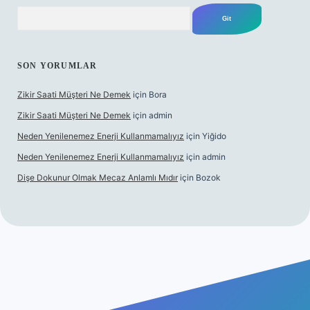
Arama
SON YORUMLAR
Zikir Saati Müşteri Ne Demek
için
Bora
Zikir Saati Müşteri Ne Demek
için
admin
Neden Yenilenemez Enerji Kullanmamalıyız
için
Yiğido
Neden Yenilenemez Enerji Kullanmamalıyız
için
admin
Dişe Dokunur Olmak Mecaz Anlamlı Mıdır
için
Bozok
s sitesi