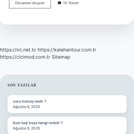
Akşam
Devamını okuyun
10 Yorum
Sefası
Tohumu
Suda
Bekletilir
Mi
https://irc.net.tc
https://kalehantour.com.tr
https://cicimod.com.tr
Sitemap
SIDEBAR
SON YAZILAR
coco kumaş nedir ?
Ağustos 6, 2026
Kum beji boya hangi renktir ?
Ağustos 6, 2026