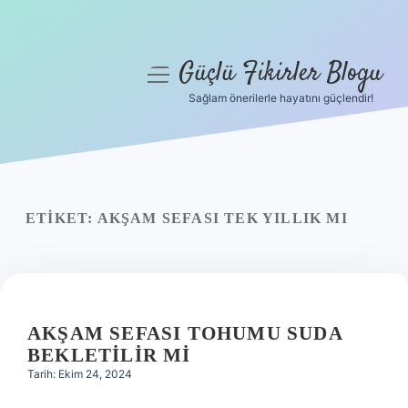
Güçlü Fikirler Blogu
menüyü
aç
Sağlam önerilerle hayatını güçlendir!
Anasayfa
Gizlilik Politikası
Yasal Uyarı
ETIKET:
AKŞAM SEFASI TEK YILLIK MI
Hakkımızda
AKŞAM SEFASI TOHUMU SUDA
BEKLETILIR MI
Tarih: Ekim 24, 2024