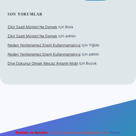
SON YORUMLAR
Zikir Saati Müşteri Ne Demek
için
Bora
Zikir Saati Müşteri Ne Demek
için
admin
Neden Yenilenemez Enerji Kullanmamalıyız
için
Yiğido
Neden Yenilenemez Enerji Kullanmamalıyız
için
admin
Dişe Dokunur Olmak Mecaz Anlamlı Mıdır
için
Bozok
his sitesi
Reklam ve İletişim:
E-mail:
backlinkpaneli@gmail.com
Teams: