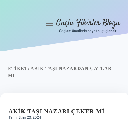
Güçlü Fikirler Blogu
menüyü
aç
Sağlam önerilerle hayatını güçlendir!
Anasayfa
Gizlilik Politikası
Yasal Uyarı
ETIKET:
AKIK TAŞI NAZARDAN ÇATLAR
MI
Hakkımızda
AKIK TAŞI NAZARI ÇEKER MI
Tarih: Ekim 26, 2024