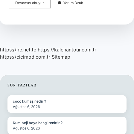
Sağlıklı
Devamını okuyun
Yorum Bırak
Bir
Akciğer
Kaç
Saniye
Nefes
Tutar
https://irc.net.tc
https://kalehantour.com.tr
https://cicimod.com.tr
Sitemap
SIDEBAR
SON YAZILAR
coco kumaş nedir ?
Ağustos 6, 2026
Kum beji boya hangi renktir ?
Ağustos 6, 2026