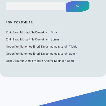
Arama
SON YORUMLAR
Zikir Saati Müşteri Ne Demek
için
Bora
Zikir Saati Müşteri Ne Demek
için
admin
Neden Yenilenemez Enerji Kullanmamalıyız
için
Yiğido
Neden Yenilenemez Enerji Kullanmamalıyız
için
admin
Dişe Dokunur Olmak Mecaz Anlamlı Mıdır
için
Bozok
is sitesi