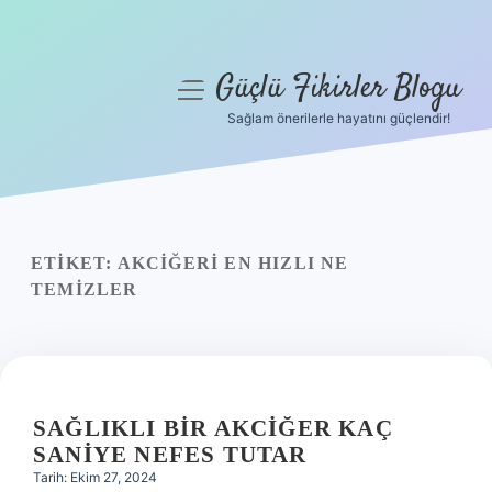
Güçlü Fikirler Blogu
menüyü
aç
Sağlam önerilerle hayatını güçlendir!
Anasayfa
Gizlilik Politikası
Yasal Uyarı
ETIKET:
AKCIĞERI EN HIZLI NE
TEMIZLER
Hakkımızda
SAĞLIKLI BIR AKCIĞER KAÇ
SANIYE NEFES TUTAR
Tarih: Ekim 27, 2024