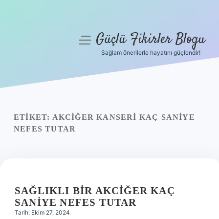
Güçlü Fikirler Blogu
menüyü
aç
Sağlam önerilerle hayatını güçlendir!
Anasayfa
Gizlilik Politikası
Yasal Uyarı
ETIKET:
AKCIĞER KANSERI KAÇ SANIYE
NEFES TUTAR
Hakkımızda
SAĞLIKLI BIR AKCIĞER KAÇ
SANIYE NEFES TUTAR
Tarih: Ekim 27, 2024