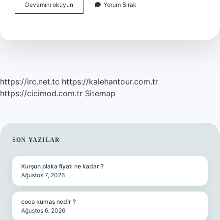
Sağlıklı
Devamını okuyun
Yorum Bırak
Bir
Akciğer
Kaç
Saniye
Nefes
Tutar
https://irc.net.tc
https://kalehantour.com.tr
https://cicimod.com.tr
Sitemap
SIDEBAR
SON YAZILAR
Kurşun plaka fiyatı ne kadar ?
Ağustos 7, 2026
coco kumaş nedir ?
Ağustos 6, 2026