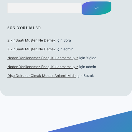
Arama
SON YORUMLAR
Zikir Saati Müşteri Ne Demek
için
Bora
Zikir Saati Müşteri Ne Demek
için
admin
Neden Yenilenemez Enerji Kullanmamalıyız
için
Yiğido
Neden Yenilenemez Enerji Kullanmamalıyız
için
admin
Dişe Dokunur Olmak Mecaz Anlamlı Mıdır
için
Bozok
is sitesi