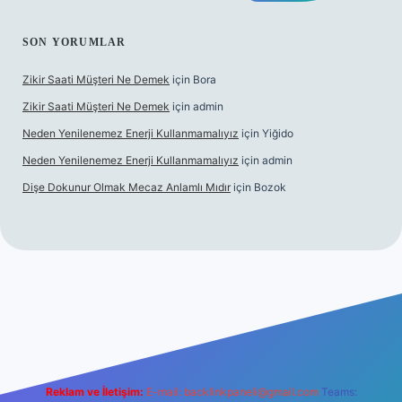
SON YORUMLAR
Zikir Saati Müşteri Ne Demek
için
Bora
Zikir Saati Müşteri Ne Demek
için
admin
Neden Yenilenemez Enerji Kullanmamalıyız
için
Yiğido
Neden Yenilenemez Enerji Kullanmamalıyız
için
admin
Dişe Dokunur Olmak Mecaz Anlamlı Mıdır
için
Bozok
his sitesi
Reklam ve İletişim:
E-mail:
backlinkpaneli@gmail.com
Teams: