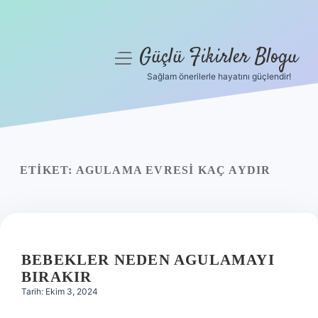
Güçlü Fikirler Blogu
menüyü
aç
Sağlam önerilerle hayatını güçlendir!
Anasayfa
Gizlilik Politikası
Yasal Uyarı
ETIKET:
AGULAMA EVRESI KAÇ AYDIR
Hakkımızda
BEBEKLER NEDEN AGULAMAYI
BIRAKIR
Tarih: Ekim 3, 2024