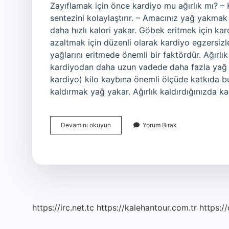
Zayıflamak için önce kardiyo mu ağırlık mı? –
sentezini kolaylaştırır. – Amacınız yağ yakma
daha hızlı kalori yakar. Göbek eritmek için kar
azaltmak için düzenli olarak kardiyo egzersizl
yağlarını eritmede önemli bir faktördür. Ağır
kardiyodan daha uzun vadede daha fazla yağ ya
kardiyo) kilo kaybına önemli ölçüde katkıda bu
kaldırmak yağ yakar. Ağırlık kaldırdığınızda k
Göbek
Devamını okuyun
Yorum Bırak
Eritmek
Için
Kardiyo
Mu
Ağırlık
Mı
https://irc.net.tc
https://kalehantour.com.tr
https:/