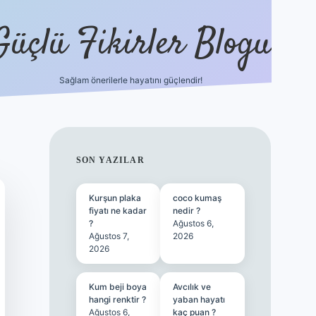
Güçlü Fikirler Blogu
Sağlam önerilerle hayatını güçlendir!
ilbet bahis sitesi
SIDEBAR
SON YAZILAR
Kurşun plaka
coco kumaş
fiyatı ne kadar
nedir ?
?
Ağustos 6,
Ağustos 7,
2026
2026
Kum beji boya
Avcılık ve
hangi renktir ?
yaban hayatı
Ağustos 6,
kaç puan ?