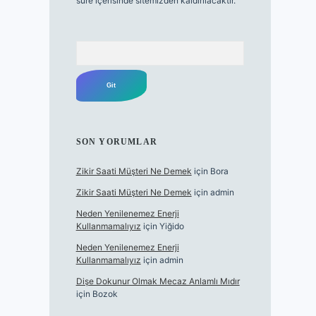
süre içerisinde sitemizden kaldırılacaktır.
Arama
SON YORUMLAR
Zikir Saati Müşteri Ne Demek
için
Bora
Zikir Saati Müşteri Ne Demek
için
admin
Neden Yenilenemez Enerji
Kullanmamalıyız
için
Yiğido
Neden Yenilenemez Enerji
Kullanmamalıyız
için
admin
Dişe Dokunur Olmak Mecaz Anlamlı Mıdır
için
Bozok