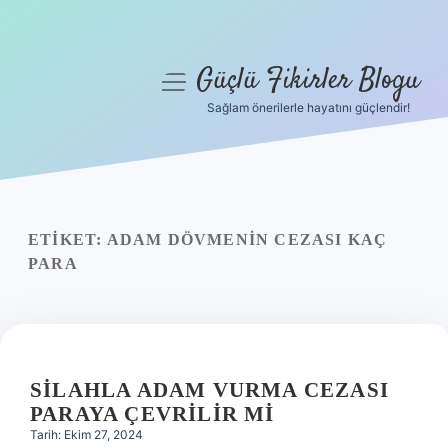
Güçlü Fikirler Blogu
menüyü
aç
Sağlam önerilerle hayatını güçlendir!
Anasayfa
Gizlilik Politikası
Yasal Uyarı
ETIKET:
ADAM DÖVMENIN CEZASI KAÇ
PARA
Hakkımızda
SILAHLA ADAM VURMA CEZASI
PARAYA ÇEVRILIR MI
Tarih: Ekim 27, 2024