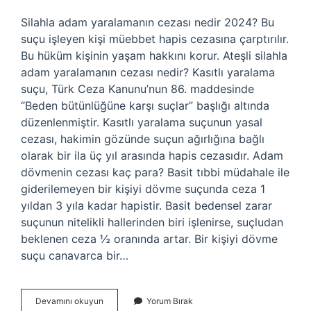
Silahla adam yaralamanın cezası nedir 2024? Bu
suçu işleyen kişi müebbet hapis cezasına çarptırılır.
Bu hüküm kişinin yaşam hakkını korur. Ateşli silahla
adam yaralamanın cezası nedir? Kasıtlı yaralama
suçu, Türk Ceza Kanunu’nun 86. maddesinde
“Beden bütünlüğüne karşı suçlar” başlığı altında
düzenlenmiştir. Kasıtlı yaralama suçunun yasal
cezası, hakimin gözünde suçun ağırlığına bağlı
olarak bir ila üç yıl arasında hapis cezasıdır. Adam
dövmenin cezası kaç para? Basit tıbbi müdahale ile
giderilemeyen bir kişiyi dövme suçunda ceza 1
yıldan 3 yıla kadar hapistir. Basit bedensel zarar
suçunun nitelikli hallerinden biri işlenirse, suçludan
beklenen ceza ½ oranında artar. Bir kişiyi dövme
suçu canavarca bir…
Silahla
Devamını okuyun
Yorum Bırak