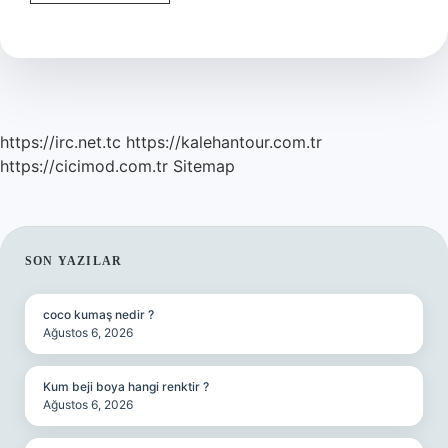
Adam
Vurma
Cezası
Paraya
Çevrilir
Mi
https://irc.net.tc
https://kalehantour.com.tr
https://cicimod.com.tr
Sitemap
SIDEBAR
SON YAZILAR
coco kumaş nedir ?
Ağustos 6, 2026
Kum beji boya hangi renktir ?
Ağustos 6, 2026