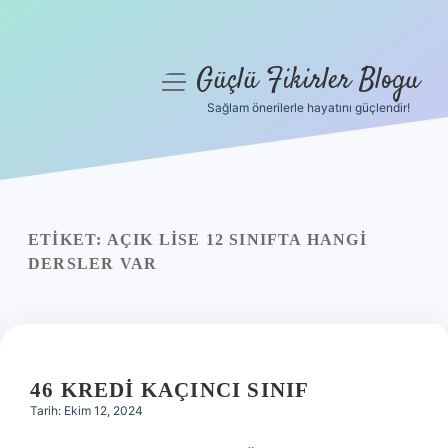
Güçlü Fikirler Blogu
menüyü
aç
Sağlam önerilerle hayatını güçlendir!
Anasayfa
Gizlilik Politikası
Yasal Uyarı
ETIKET:
AÇIK LISE 12 SINIFTA HANGI
DERSLER VAR
Hakkımızda
46 KREDI KAÇINCI SINIF
Tarih: Ekim 12, 2024