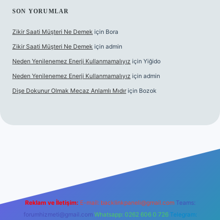
SON YORUMLAR
Zikir Saati Müşteri Ne Demek
için
Bora
Zikir Saati Müşteri Ne Demek
için
admin
Neden Yenilenemez Enerji Kullanmamalıyız
için
Yiğido
Neden Yenilenemez Enerji Kullanmamalıyız
için
admin
Dişe Dokunur Olmak Mecaz Anlamlı Mıdır
için
Bozok
his sitesi
Reklam ve İletişim:
E-mail:
backlinkpaneli@gmail.com
Teams:
forumhizmeti@gmail.com
Whatsapp: 0262 606 0 726
Telegram: