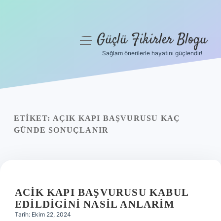
Güçlü Fikirler Blogu
menüyü
aç
Sağlam önerilerle hayatını güçlendir!
Anasayfa
Gizlilik Politikası
Yasal Uyarı
ETIKET:
AÇIK KAPI BAŞVURUSU KAÇ
GÜNDE SONUÇLANIR
Hakkımızda
ACIK KAPI BAŞVURUSU KABUL
EDILDIGINI NASIL ANLARIM
Tarih: Ekim 22, 2024