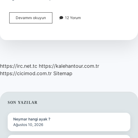
Acik
Devamını okuyun
12 Yorum
Kapı
Başvurusu
Kabul
Edildigini
Nasil
Anlarim
https://irc.net.tc
https://kalehantour.com.tr
https://cicimod.com.tr
Sitemap
SIDEBAR
SON YAZILAR
Neymar hangi ayak ?
Ağustos 10, 2026