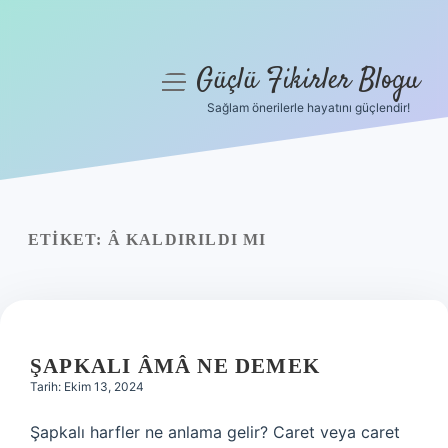
Güçlü Fikirler Blogu
menüyü
aç
Sağlam önerilerle hayatını güçlendir!
Anasayfa
Gizlilik Politikası
Yasal Uyarı
ETIKET:
Â KALDIRILDI MI
Hakkımızda
ŞAPKALI ÂMÂ NE DEMEK
Tarih: Ekim 13, 2024
Şapkalı harfler ne anlama gelir? Caret veya caret