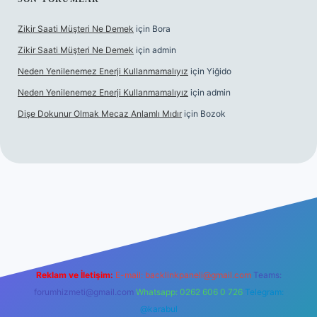
Zikir Saati Müşteri Ne Demek
için
Bora
Zikir Saati Müşteri Ne Demek
için
admin
Neden Yenilenemez Enerji Kullanmamalıyız
için
Yiğido
Neden Yenilenemez Enerji Kullanmamalıyız
için
admin
Dişe Dokunur Olmak Mecaz Anlamlı Mıdır
için
Bozok
his sitesi
Reklam ve İletişim:
E-mail:
backlinkpaneli@gmail.com
Teams:
forumhizmeti@gmail.com
Whatsapp: 0262 606 0 726
Telegram:
@karabul