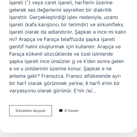
işareti (ˆ) veya caret işareti, harflerin üzerine
gelerek ses değerlerini seyrelten bir diakritik
işarettir. Gerçekleştirdiği işlev nedeniyle, uzantı
işareti (kafa karıştırıcı bir terimdir) ve sirkumfleks
işareti olarak da adlandırılır. Şapkalı a ince mi kalın
mı? Arapça ve Farsça telaffuzda şapka işareti
genitif halini oluşturmak için kullanılır: Arapça ve
Farsça kökenli sözcüklerde ve özel isimlerde
şapka işareti ince ünsüzler g ve k’den sonra gelen
a ve u ünlülerinin üzerine konur. Şapkalı e ne
anlama gelir? Fransızca. Fransız alfabesinde ayrı
bir harf olarak görünmek yerine, ê harfi e’nin bir
varyasyonu olarak görünür. E’nin /ə/…
Şapkalı
Devamını okuyun
8 Yorum
Âmâ
Ne
Demek