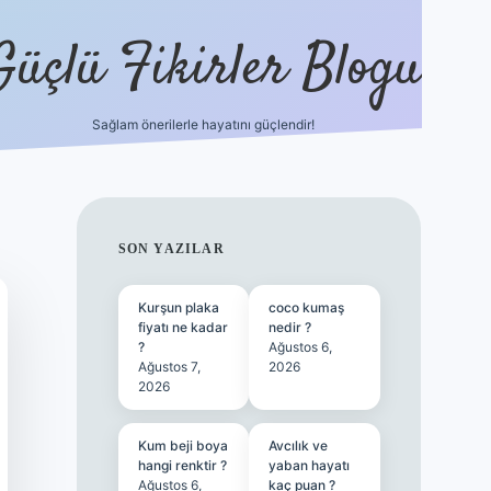
Güçlü Fikirler Blogu
Sağlam önerilerle hayatını güçlendir!
ilbet bahis sitesi
SIDEBAR
SON YAZILAR
Kurşun plaka
coco kumaş
fiyatı ne kadar
nedir ?
?
Ağustos 6,
Ağustos 7,
2026
2026
Kum beji boya
Avcılık ve
hangi renktir ?
yaban hayatı
Ağustos 6,
kaç puan ?