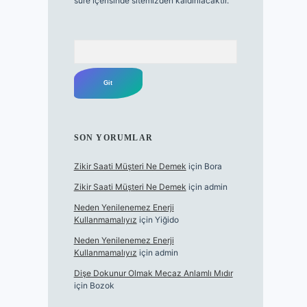
süre içerisinde sitemizden kaldırılacaktır.
Arama
SON YORUMLAR
Zikir Saati Müşteri Ne Demek
için
Bora
Zikir Saati Müşteri Ne Demek
için
admin
Neden Yenilenemez Enerji
Kullanmamalıyız
için
Yiğido
Neden Yenilenemez Enerji
Kullanmamalıyız
için
admin
Dişe Dokunur Olmak Mecaz Anlamlı Mıdır
için
Bozok