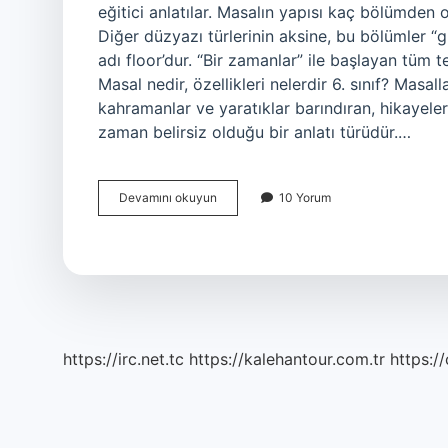
eğitici anlatılar. Masalın yapısı kaç bölümde
Diğer düzyazı türlerinin aksine, bu bölümler “
adı floor’dur. “Bir zamanlar” ile başlayan tüm t
Masal nedir, özellikleri nelerdir 6. sınıf? Masal
kahramanlar ve yaratıklar barındıran, hikayel
zaman belirsiz olduğu bir anlatı türüdür.…
Masalın
Devamını okuyun
10 Yorum
Yapı
Unsurları
Nelerdir
https://irc.net.tc
https://kalehantour.com.tr
https:/